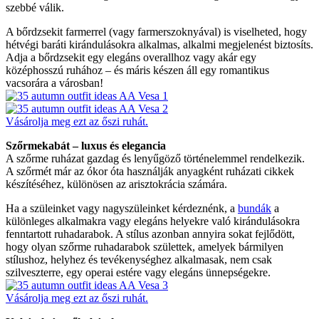
szebbé válik.
A bőrdzsekit farmerrel (vagy farmerszoknyával) is viselheted, hogy
hétvégi baráti kirándulásokra alkalmas, alkalmi megjelenést biztosíts.
Adja a bőrdzsekit egy elegáns overallhoz vagy akár egy
középhosszú ruhához – és máris készen áll egy romantikus
vacsorára a városban!
Vásárolja meg ezt az őszi ruhát.
Szőrmekabát – luxus és elegancia
A szőrme ruházat gazdag és lenyűgöző történelemmel rendelkezik.
A szőrmét már az ókor óta használják anyagként ruházati cikkek
készítéséhez, különösen az arisztokrácia számára.
Ha a szüleinket vagy nagyszüleinket kérdeznénk, a
bundák
a
különleges alkalmakra vagy elegáns helyekre való kirándulásokra
fenntartott ruhadarabok. A stílus azonban annyira sokat fejlődött,
hogy olyan szőrme ruhadarabok születtek, amelyek bármilyen
stílushoz, helyhez és tevékenységhez alkalmasak, nem csak
szilveszterre, egy operai estére vagy elegáns ünnepségekre.
Vásárolja meg ezt az őszi ruhát.