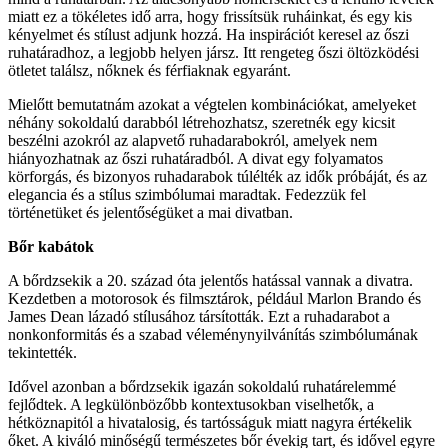
miatt ez a tökéletes idő arra, hogy frissítsük ruháinkat, és egy kis
kényelmet és stílust adjunk hozzá. Ha inspirációt keresel az őszi
ruhatáradhoz, a legjobb helyen jársz. Itt rengeteg őszi öltözködési
ötletet találsz, nőknek és férfiaknak egyaránt.
Mielőtt bemutatnám azokat a végtelen kombinációkat, amelyeket
néhány sokoldalú darabból létrehozhatsz, szeretnék egy kicsit
beszélni azokról az alapvető ruhadarabokról, amelyek nem
hiányozhatnak az őszi ruhatáradból. A divat egy folyamatos
körforgás, és bizonyos ruhadarabok túlélték az idők próbáját, és az
elegancia és a stílus szimbólumai maradtak. Fedezzük fel
történetüket és jelentőségüket a mai divatban.
Bőr kabátok
A bőrdzsekik a 20. század óta jelentős hatással vannak a divatra.
Kezdetben a motorosok és filmsztárok, például Marlon Brando és
James Dean lázadó stílusához társították. Ezt a ruhadarabot a
nonkonformitás és a szabad véleménynyilvánítás szimbólumának
tekintették.
Idővel azonban a bőrdzsekik igazán sokoldalú ruhatárelemmé
fejlődtek. A legkülönbözőbb kontextusokban viselhetők, a
hétköznapitól a hivatalosig, és tartósságuk miatt nagyra értékelik
őket. A kiváló minőségű természetes bőr évekig tart, és idővel egyre