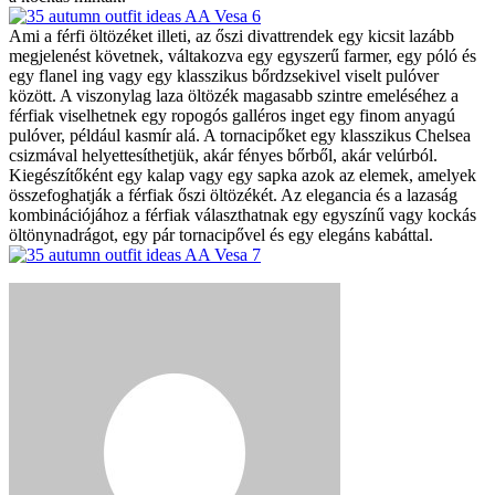
Ami a férfi öltözéket illeti, az őszi divattrendek egy kicsit lazább
megjelenést követnek, váltakozva egy egyszerű farmer, egy póló és
egy flanel ing vagy egy klasszikus bőrdzsekivel viselt pulóver
között. A viszonylag laza öltözék magasabb szintre emeléséhez a
férfiak viselhetnek egy ropogós galléros inget egy finom anyagú
pulóver, például kasmír alá. A tornacipőket egy klasszikus Chelsea
csizmával helyettesíthetjük, akár fényes bőrből, akár velúrból.
Kiegészítőként egy kalap vagy egy sapka azok az elemek, amelyek
összefoghatják a férfiak őszi öltözékét. Az elegancia és a lazaság
kombinációjához a férfiak választhatnak egy egyszínű vagy kockás
öltönynadrágot, egy pár tornacipővel és egy elegáns kabáttal.