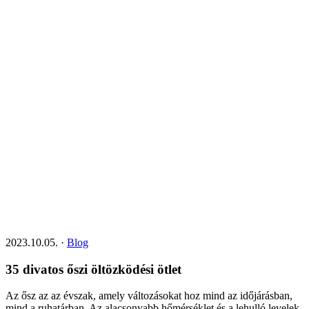
2023.10.05.
·
Blog
35 divatos őszi öltözködési ötlet
Az ősz az az évszak, amely változásokat hoz mind az időjárásban,
mind a ruhatárban. Az alacsonyabb hőmérséklet és a lehulló levelek