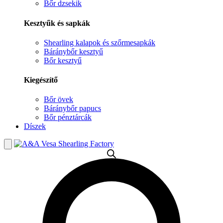
Bőr dzsekik
Kesztyűk és sapkák
Shearling kalapok és szőrmesapkák
Báránybőr kesztyű
Bőr kesztyű
Kiegészítő
Bőr övek
Báránybőr papucs
Bőr pénztárcák
Díszek