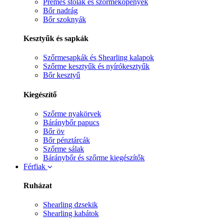
Prémes stólák és szőrmeköpenyek
Bőr nadrág
Bőr szoknyák
Kesztyűk és sapkák
Szőrmesapkák és Shearling kalapok
Szőrme kesztyűk és nyírókesztyűk
Bőr kesztyű
Kiegészítő
Szőrme nyakörvek
Báránybőr papucs
Bőr öv
Bőr pénztárcák
Szőrme sálak
Báránybőr és szőrme kiegészítők
Férfiak
Ruházat
Shearling dzsekik
Shearling kabátok