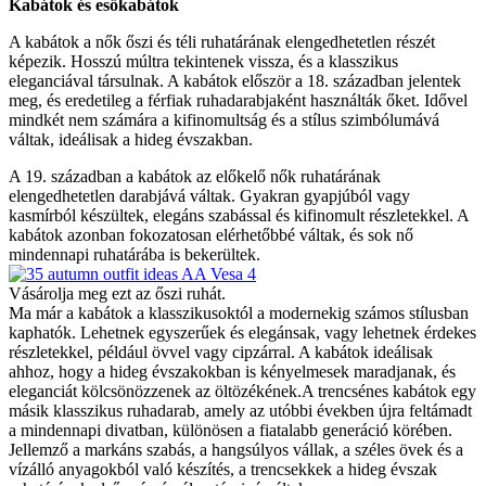
Kabátok és esőkabátok
A kabátok a nők őszi és téli ruhatárának elengedhetetlen részét
képezik. Hosszú múltra tekintenek vissza, és a klasszikus
eleganciával társulnak. A kabátok először a 18. században jelentek
meg, és eredetileg a férfiak ruhadarabjaként használták őket. Idővel
mindkét nem számára a kifinomultság és a stílus szimbólumává
váltak, ideálisak a hideg évszakban.
A 19. században a kabátok az előkelő nők ruhatárának
elengedhetetlen darabjává váltak. Gyakran gyapjúból vagy
kasmírból készültek, elegáns szabással és kifinomult részletekkel. A
kabátok azonban fokozatosan elérhetőbbé váltak, és sok nő
mindennapi ruhatárába is bekerültek.
Vásárolja meg ezt az őszi ruhát.
Ma már a kabátok a klasszikusoktól a modernekig számos stílusban
kaphatók. Lehetnek egyszerűek és elegánsak, vagy lehetnek érdekes
részletekkel, például övvel vagy cipzárral. A kabátok ideálisak
ahhoz, hogy a hideg évszakokban is kényelmesek maradjanak, és
eleganciát kölcsönözzenek az öltözékének.
A trencsénes kabátok egy
másik klasszikus ruhadarab, amely az utóbbi években újra feltámadt
a mindennapi divatban, különösen a fiatalabb generáció körében.
Jellemző a markáns szabás, a hangsúlyos vállak, a széles övek és a
vízálló anyagokból való készítés, a trencsekkek a hideg évszak