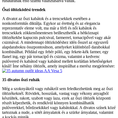
ruhatárának első számú választásaivá váltak.
Őszi öltözködési trendek
A divatot az őszi kabátok és a trencsekkek esetében a
nonkonformitás diktálja. Egykor az érettség és az elegancia
reprezentatív eleme volt, ma már a férfi és női kabátok és
trencsekkek zökkenőmentesen beilleszthetők a hétköznapi
öltözékekbe kapucnis pulcsival, farmerrel, tornacipővel vagy akár
csizmával. A mindennapi öltözködéshez idén ősszel az egyszerű
alapdarabokra összpontosítson, amelyeket különböző darabokkal
kombinálhat. Például egy fehér póló, egy fekete-kék farmer, egy
flanel ing, egy pár tornacipő és csizma, valamint a kedvenc
pulóvered és kabátod vagy kabátod mellett korlátlan lehetőségeket
kínál! Íme néhány öltözék, amely inspirálhat a merész megjelenésre:
35 divatos őszi ruhák
Még a szoknyákról vagy ruhákról sem feledkezhetünk meg az őszi
öltözékeknél. Rövidek, hosszúak, vastag vagy vékony anyagból
készültek, rakott, szabott vagy laza, ezek az őszi öltözék központi
részét képezhetik, és rendkívül könnyen kombinálhatók
pulóverekkel, bőrdzsekikkel vagy kabátokkal. A divatos színek közé
tartoznak a nude, a sötét árnyalatok és a szürke árnyalatai, valamint
a kockás minták.