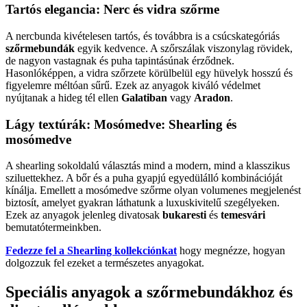
Tartós elegancia: Nerc és vidra szőrme
A nercbunda kivételesen tartós, és továbbra is a csúcskategóriás
szőrmebundák
egyik kedvence. A szőrszálak viszonylag rövidek,
de nagyon vastagnak és puha tapintásúnak érződnek.
Hasonlóképpen, a vidra szőrzete körülbelül egy hüvelyk hosszú és
figyelemre méltóan sűrű. Ezek az anyagok kiváló védelmet
nyújtanak a hideg tél ellen
Galatiban
vagy
Aradon
.
Lágy textúrák: Mosómedve: Shearling és
mosómedve
A shearling sokoldalú választás mind a modern, mind a klasszikus
sziluettekhez. A bőr és a puha gyapjú egyedülálló kombinációját
kínálja. Emellett a mosómedve szőrme olyan volumenes megjelenést
biztosít, amelyet gyakran láthatunk a luxuskivitelű szegélyeken.
Ezek az anyagok jelenleg divatosak
bukaresti
és
temesvári
bemutatótermeinkben.
Fedezze fel a Shearling kollekciónkat
hogy megnézze, hogyan
dolgozzuk fel ezeket a természetes anyagokat.
Speciális anyagok a szőrmebundákhoz és