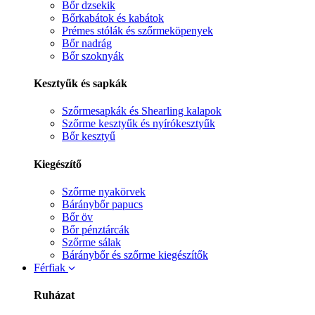
Bőr dzsekik
Bőrkabátok és kabátok
Prémes stólák és szőrmeköpenyek
Bőr nadrág
Bőr szoknyák
Kesztyűk és sapkák
Szőrmesapkák és Shearling kalapok
Szőrme kesztyűk és nyírókesztyűk
Bőr kesztyű
Kiegészítő
Szőrme nyakörvek
Báránybőr papucs
Bőr öv
Bőr pénztárcák
Szőrme sálak
Báránybőr és szőrme kiegészítők
Férfiak
Ruházat