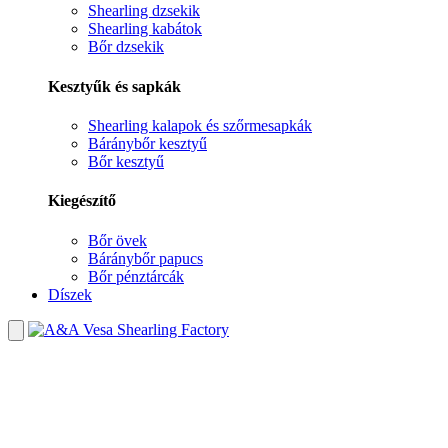
Shearling dzsekik
Shearling kabátok
Bőr dzsekik
Kesztyűk és sapkák
Shearling kalapok és szőrmesapkák
Báránybőr kesztyű
Bőr kesztyű
Kiegészítő
Bőr övek
Báránybőr papucs
Bőr pénztárcák
Díszek