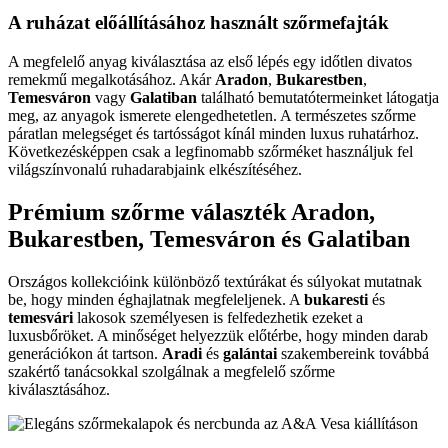
A ruházat előállításához használt szőrmefajták
A megfelelő anyag kiválasztása az első lépés egy időtlen divatos
remekmű megalkotásához. Akár
Aradon
,
Bukarestben
,
Temesváron
vagy
Galatiban
található bemutatótermeinket látogatja
meg, az anyagok ismerete elengedhetetlen. A természetes szőrme
páratlan melegséget és tartósságot kínál minden luxus ruhatárhoz.
Következésképpen csak a legfinomabb szőrméket használjuk fel
világszínvonalú ruhadarabjaink elkészítéséhez.
Prémium szőrme választék Aradon,
Bukarestben, Temesváron és Galatiban
Országos kollekcióink különböző textúrákat és súlyokat mutatnak
be, hogy minden éghajlatnak megfeleljenek. A
bukaresti
és
temesvári
lakosok személyesen is felfedezhetik ezeket a
luxusbőröket. A minőséget helyezzük előtérbe, hogy minden darab
generációkon át tartson.
Aradi
és
galántai
szakembereink továbbá
szakértő tanácsokkal szolgálnak a megfelelő szőrme
kiválasztásához.