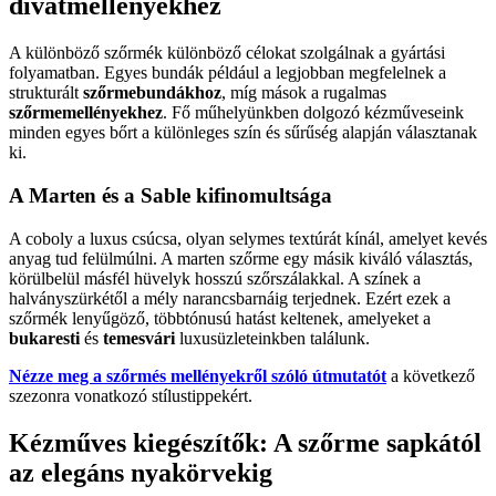
divatmellényekhez
A különböző szőrmék különböző célokat szolgálnak a gyártási
folyamatban. Egyes bundák például a legjobban megfelelnek a
strukturált
szőrmebundákhoz
, míg mások a rugalmas
szőrmemellényekhez
. Fő műhelyünkben dolgozó kézműveseink
minden egyes bőrt a különleges szín és sűrűség alapján választanak
ki.
A Marten és a Sable kifinomultsága
A coboly a luxus csúcsa, olyan selymes textúrát kínál, amelyet kevés
anyag tud felülmúlni. A marten szőrme egy másik kiváló választás,
körülbelül másfél hüvelyk hosszú szőrszálakkal. A színek a
halványszürkétől a mély narancsbarnáig terjednek. Ezért ezek a
szőrmék lenyűgöző, többtónusú hatást keltenek, amelyeket a
bukaresti
és
temesvári
luxusüzleteinkben találunk.
Nézze meg a szőrmés mellényekről szóló útmutatót
a következő
szezonra vonatkozó stílustippekért.
Kézműves kiegészítők: A szőrme sapkától
az elegáns nyakörvekig