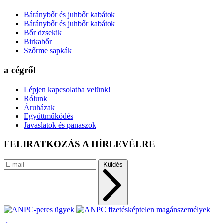
Báránybőr és juhbőr kabátok
Báránybőr és juhbőr kabátok
Bőr dzsekik
Birkabőr
Szőrme sapkák
a cégről
Lépjen kapcsolatba velünk!
Rólunk
Áruházak
Együttműködés
Javaslatok és panaszok
FELIRATKOZÁS A HÍRLEVÉLRE
Küldés