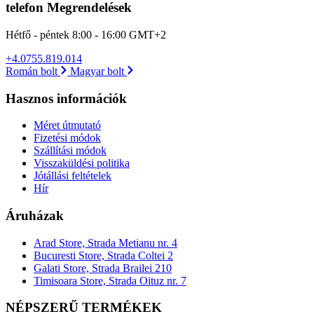
telefon Megrendelések
Hétfő - péntek 8:00 - 16:00 GMT+2
+4.0755.819.014
Román bolt
Magyar bolt
Hasznos információk
Méret útmutató
Fizetési módok
Szállítási módok
Visszaküldési politika
Jótállási feltételek
Hír
Áruházak
Arad Store, Strada Metianu nr. 4
Bucuresti Store, Strada Coltei 2
Galati Store, Strada Brailei 210
Timisoara Store, Strada Oituz nr. 7
NÉPSZERŰ TERMÉKEK