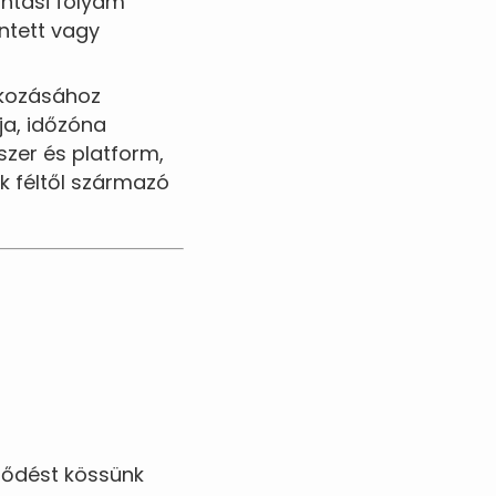
tintási folyam
ntett vagy
akozásához
ja
, időzóna
szer és platform,
k féltől származó
ződést kössünk