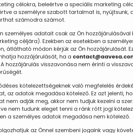
ting célokra, beleértve a speciális marketing célo
értve a személyre szabott tartalmat is, nyújtsunk
arthat számodra számot.
 személyes adatait csak az Ön hozzájárulásával ke
keting céljára). Ezekben az esetekben a személy
, átlátható módon kérjük az Ön hozzájárulását. E
nhatja hozzájárulását, ha a
contact@aavesa.co
l. A hozzájárulás visszavonása nem érinti a visszav
erűségét.
ződéses kötelezettségeknek való megfelelés érdek
, az adatok megadása kötelező. Ez azt jelenti, ho
t nem adják meg, akkor nem tudjuk kezelni a sze
etve nem tudunk eleget tenni a ránk rótt jogi kötele
en a személyes adatok megadása nem kötelező.
olgozhatjuk az Önnel szembeni jogaink vagy követ