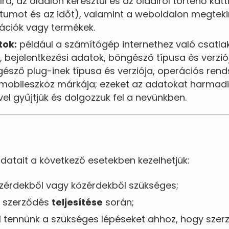
ra, az oldalon keresztül és az oldalról történő kat
átumot és az időt), valamint a weboldalon megteki
mációk vagy termékek.
tok:
például a számítógép internethez való csatl
, bejelentkezési adatok, böngésző típusa és verzió
gésző plug-inek típusa és verziója, operációs rend
 mobileszköz márkája; ezeket az adatokat harmadi
vel gyűjtjük és dolgozzuk fel a nevünkben.
datait a következő esetekben kezelhetjük:
érdekből vagy közérdekből szükséges;
t szerződés
teljesítése
során;
l tennünk a szükséges lépéseket ahhoz, hogy szer