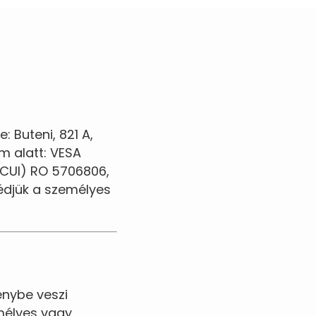
: Buteni, 821 A,
m alatt: VESA
(CUI) RO 5706806,
védjük a személyes
nybe veszi
emélyes vagy