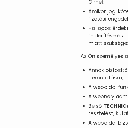
Önnel;
Amikor jogi köt
fizetési engedé
Ha jogos érdeke
felderítése és 
miatt szükséges
Az Ön személyes 
Annak biztosít
bemutatásra;
A weboldal funk
A webhely admi
Belső
TECHNIC
tesztelést, kuta
A weboldal biz