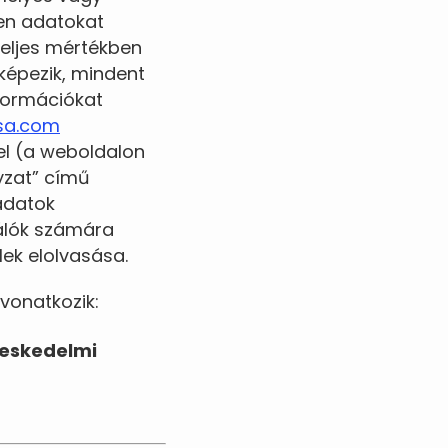
yen adatokat
 teljes mértékben
képezik, mindent
formációkat
sa.com
el (a weboldalon
lyzat” című
adatok
nálók számára
lek elolvasása.
vonatkozik:
reskedelmi