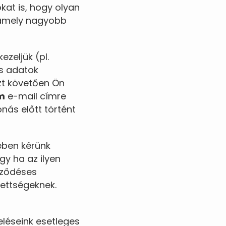
kat is, hogy olyan
, amely nagyobb
zeljük (pl.
es adatok
zt követően Ön
m
e-mail címre
onás előtt történt
ében kérünk
gy ha az ilyen
rződéses
zettségeknek.
eléseink esetleges