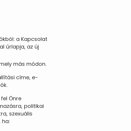
ókból: a Kapcsolat
l űrlapja, az új
ármely más módon.
lítási címe, e-
ók.
fel Önre
azásra, politikai
ra, szexuális
 ha: