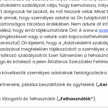
datvédelmi szabályzat célja, hogy bemutassa, mil
t dolgozzuk fel azokat, és mit teszünk velük. Mivel
 annak, hogy személyes adatai az Ön tulajdonát 
iztonságos tárolása érdekében. Nem adunk át in
élkül, hogy erről tájékoztatnánk Önt. A www.a
ave
öngészéssel vagy a velünk való kapcsolatfelvétell
keresztül) Ön kijelenti, hogy a „Adatvédelmi szabá
asásával megfelelően tájékozódott a személyes 
natkozó szabályzatról. Ezen túlmenően a felhasz
ú és kötelező a jelen Általános Szerződési Feltéte
 a következők személyes adatainak feldolgozására 
tnereink, például beszállítóink és ügyfeleink (
„Ke
látogatói és felhasználói (
„Felhasználók”
);