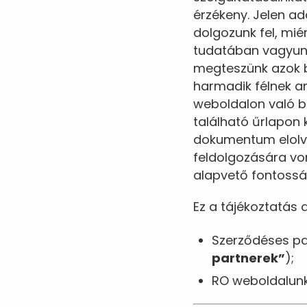
érzékeny. Jelen a
dolgozunk fel, miér
tudatában vagyunk
megteszünk azok b
harmadik félnek an
weboldalon való b
található űrlapon 
dokumentum elolv
feldolgozására vo
alapvető fontosság
Ez a tájékoztatás
Szerződéses par
partnerek”
);
RO weboldalunk 