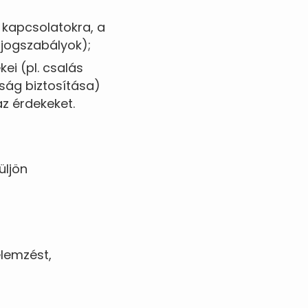
 kapcsolatokra, a
 jogszabályok);
ei (pl. csalás
nság biztosítása)
az érdekeket.
üljön
elemzést,