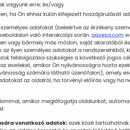
ek vagyunk erre; és/vagy
n, ha Ön ehhez külön kifejezett hozzájárulását ad
személyes adatokat (beleértve az érzékeny szemé
eboldalon való interakciója során.
aavesa.com
we
ben vagy bármely más módon, saját akaratából é
ük az ilyen személyes adatokat a rendszereinkből, k
 azok feldolgozása szükséges a következő jogos c
t az eseteket, amikor Ön nyilvánosságra hozta eze
ilvánosság számára látható üzenőfalon), amely es
 adatokat az oldalról, ha törvényi előírás vagy ha 
lommal, amikor meglátogatja oldalunkat, automat
t:
ására vonatkozó adatok:
ezek közé tartozhatnak 