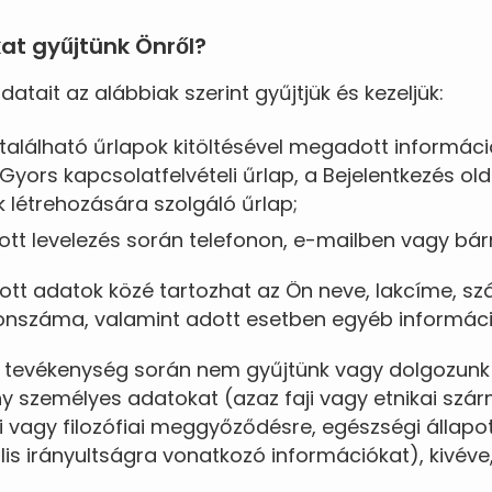
kat gyűjtünk Önről?
atait az alábbiak szerint gyűjtjük és kezeljük:
alálható űrlapok kitöltésével megadott informáci
 Gyors kapcsolatfelvételi űrlap, a Bejelentkezés olda
ók létrehozására szolgáló űrlap;
atott levelezés során telefonon, e-mailben vagy b
tt adatok közé tartozhat az Ön neve, lakcíme, szál
fonszáma, valamint adott esetben egyéb informáci
t tevékenység során nem gyűjtünk vagy dolgozunk 
 személyes adatokat (azaz faji vagy etnikai szárm
i vagy filozófiai meggyőződésre, egészségi állapot
lis irányultságra vonatkozó információkat), kivéve,