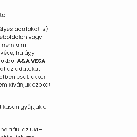
ta.
lyes adatokat is)
boldalon vagy
s nem a mi
ivéve, ha úgy
élokból
A&A VESA
ket az adatokat
etben csak akkor
nem kívánjuk azokat
ikusan gyűjtjük a
például az URL-