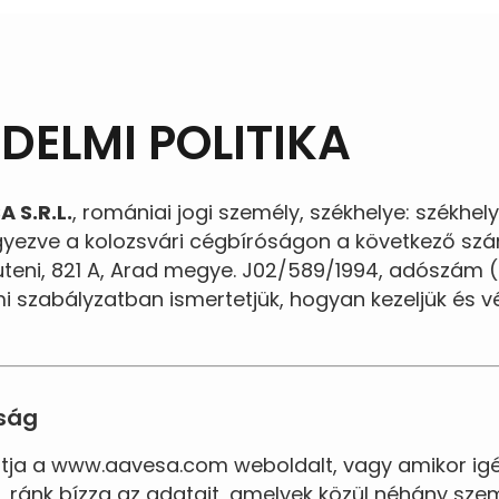
DELMI POLITIKA
 S.R.L.
, romániai jogi személy, székhelye: székhelye
yezve a kolozsvári cégbíróságon a következő szá
Buteni, 821 A, Arad megye. J02/589/1994, adószám 
i szabályzatban ismertetjük, hogyan kezeljük és 
óság
ja a www.aavesa.com weboldalt, vagy amikor igé
, ránk bízza az adatait, amelyek közül néhány sz