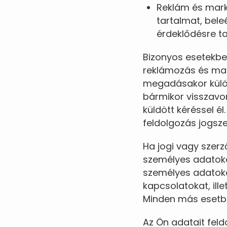
Reklám és marke
tartalmat, bele
érdeklődésre t
Bizonyos esetekben
reklámozás és mar
megadásakor külön
bármikor visszavo
küldött kéréssel é
feldolgozás jogsz
Ha jogi vagy szer
személyes adatokat
személyes adatoka
kapcsolatokat, ill
Minden más esetb
Az Ön adatait feld