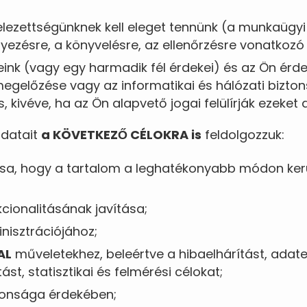
elezettségünknek kell eleget tennünk (a munkaügyi
lyezésre, a könyvelésre, az ellenőrzésre vonatkozó
ink (vagy egy harmadik fél érdekei) és az Ön érdek
megelőzése vagy az informatikai és hálózati bizto
, kivéve, ha az Ön alapvető jogai felülírják ezeket 
adatait
a KÖVETKEZŐ CÉLOKRA is
feldolgozzuk:
ása, hogy a tartalom a leghatékonyabb módon ker
cionalitásának javítása;
nisztrációjához;
AL
műveletekhez, beleértve a hibaelhárítást, adat
tást, statisztikai és felmérési célokat;
tonsága érdekében;