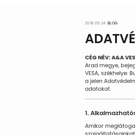
2018.05.24.
·
BLOG
ADATVÉ
CÉG NÉV: A&A VESA
Arad megye, bejeg
VESA, székhelye: 
a jelen Adatvédelm
adatokat.
1. Alkalmazhat
Amikor meglátogat
szolgáltatásainkat