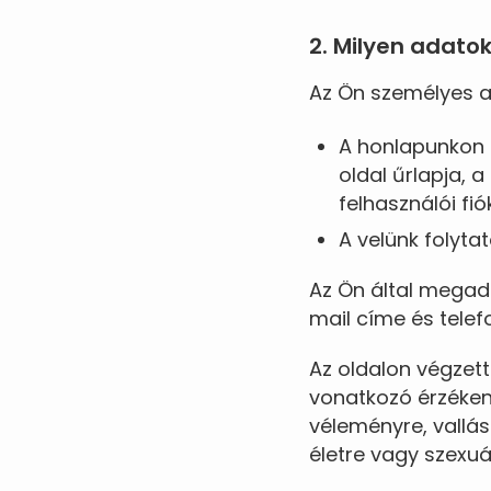
2. Milyen adato
Az Ön személyes ad
A honlapunkon t
oldal űrlapja, a
felhasználói fi
A velünk folyt
Az Ön által megado
mail címe és tele
Az oldalon végzet
vonatkozó érzékeny
véleményre, vallás
életre vagy szexuá