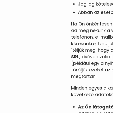
Jogilag köteles
Abban az esetbe
Ha Ön önkéntesen 
ad meg nekünk a w
telefonon, e-mail
kérésünkre, törölj
ítéljük meg, hogy
SRL
, kivéve azoka
(például egy a ny
töröljük ezeket az
megtartani.
Minden egyes alka
következő adatoka
Az Ön látogat