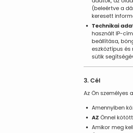
adatok, az oldal
(beleértve a d
keresett infor
Technikai ada
használt IP-cím
beállítása, bön
eszköztípus és
sütik segítségé
3. Cél
Az Ön személyes a
Amennyiben köz
AZ
Önnel kötöt
Amikor meg kel