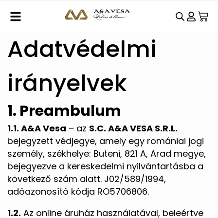
Adatvédelmi
irányelvek
1. Preambulum
1.1. A&A Vesa
– az
S.C. A&A VESA S.R.L.
bejegyzett védjegye, amely egy romániai jogi
személy, székhelye: Buteni, 821 A, Arad megye,
bejegyezve a kereskedelmi nyilvántartásba a
következő szám alatt. J02/589/1994,
adóazonosító kódja RO5706806.
1.2.
Az online áruház használatával, beleértve