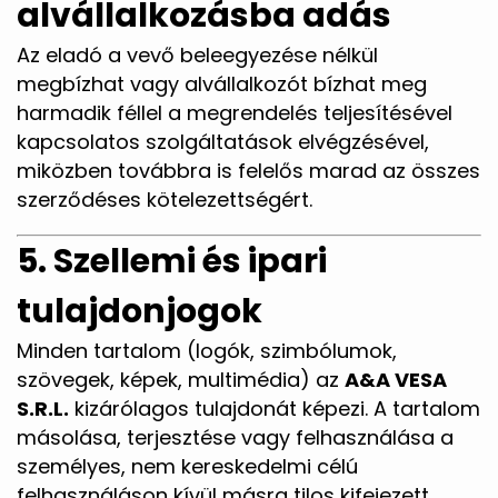
alvállalkozásba adás
Az eladó a vevő beleegyezése nélkül
megbízhat vagy alvállalkozót bízhat meg
harmadik féllel a megrendelés teljesítésével
kapcsolatos szolgáltatások elvégzésével,
miközben továbbra is felelős marad az összes
szerződéses kötelezettségért.
5. Szellemi és ipari
tulajdonjogok
Minden tartalom (logók, szimbólumok,
szövegek, képek, multimédia) az
A&A VESA
S.R.L.
kizárólagos tulajdonát képezi. A tartalom
másolása, terjesztése vagy felhasználása a
személyes, nem kereskedelmi célú
felhasználáson kívül másra tilos kifejezett