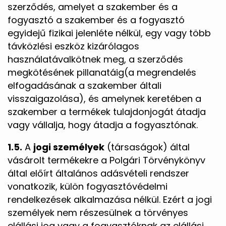
szerződés, amelyet a szakember és a
fogyasztó a szakember és a fogyasztó
egyidejű fizikai jelenléte nélkül, egy vagy több
távközlési eszköz kizárólagos
használatávalkötnek meg, a szerződés
megkötésének pillanatáig(a megrendelés
elfogadásának a szakember általi
visszaigazolása), és amelynek keretében a
szakember a termékek tulajdonjogát átadja
vagy vállalja, hogy átadja a fogyasztónak.
1.5.
A
jogi személyek
(társaságok) által
vásárolt termékekre a Polgári Törvénykönyv
által előírt általános adásvételi rendszer
vonatkozik, külön fogyasztóvédelmi
rendelkezések alkalmazása nélkül. Ezért a jogi
személyek nem részesülnek a törvényes
elállási jog vagy a fogyasztóknak az elállási