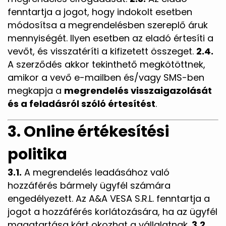
fenntartja a jogot, hogy indokolt esetben
módosítsa a megrendelésben szereplő áruk
mennyiségét. Ilyen esetben az eladó értesíti a
vevőt, és visszatéríti a kifizetett összeget.
2.4.
A szerződés akkor tekinthető megkötöttnek,
amikor a vevő e-mailben és/vagy SMS-ben
megkapja a
megrendelés visszaigazolását
és a feladásról szóló értesítést
.
3. Online értékesítési
politika
3.1.
A megrendelés leadásához való
hozzáférés bármely ügyfél számára
engedélyezett. Az A&A VESA S.R.L. fenntartja a
jogot a hozzáférés korlátozására, ha az ügyfél
magatartása kárt okozhat a vállalatnak.
3.2.