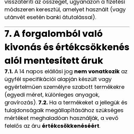
visszatéríti az összeget, ugyanazon a fizetési
módszeren keresztül, amelyet használt (vagy
utánvét esetén banki átutalással).
7. A forgalomból való
kivonás és értékcsökkenés
alól mentesített áruk
7.1.
A 14 napos elállási jog
nem vonatkozik
az
ügyfél specifikációi alapján készült vagy
egyértelműen személyre szabott termékekre
(egyedi méret, különleges anyagok,
gravírozás).
7.2.
Ha a termékeket a jellegük és
tulajdonságaik megállapításához szükséges
mértéket meghaladóan használják, a vevő
felelős az áru
értékcsökkenéséért
.