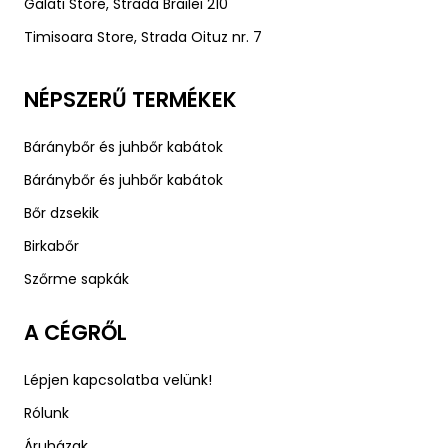
Galati Store, Strada Brailei 210
Timisoara Store, Strada Oituz nr. 7
NÉPSZERŰ TERMÉKEK
Báránybőr és juhbőr kabátok
Báránybőr és juhbőr kabátok
Bőr dzsekik
Birkabőr
Szőrme sapkák
A CÉGRŐL
Lépjen kapcsolatba velünk!
Rólunk
Áruházak