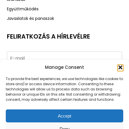
Együttműködés
Javaslatok és panaszok
FELIRATKOZÁS A HÍRLEVÉLRE
Manage Consent
Küldés
To provide the best experiences, we use technologies like cookies to
store and/or access device information. Consenting to these
technologies will allow us to process data such as browsing
behavior or unique IDs on this site. Not consenting or withdrawing
consent, may adversely affect certain features and functions.
Általános szerződési feltételek
|
Adatvédelmi nyilatkozat
Accept
|
Cookie policy
|
ANPC
Copyright © 2007 - 2026 A&A Vesa SRL, CUI: RO5706806, Reg.
Deny