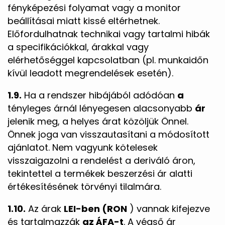
fényképezési folyamat vagy a monitor
beállításai miatt kissé eltérhetnek.
Előfordulhatnak technikai vagy tartalmi hibák
a specifikációkkal, árakkal vagy
elérhetőséggel kapcsolatban (pl. munkaidőn
kívül leadott megrendelések esetén).
1.9.
Ha a rendszer hibájából adódóan
a
tényleges árnál lényegesen alacsonyabb
ár
jelenik meg, a helyes árat közöljük Önnel.
Önnek joga van visszautasítani a módosított
ajánlatot. Nem vagyunk kötelesek
visszaigazolni a rendelést a deriváló áron,
tekintettel a termékek beszerzési ár alatti
értékesítésének törvényi tilalmára.
1.10.
Az árak
LEI-ben (RON
) vannak kifejezve
és tartalmazzák
az ÁFA-t
. A végső ár