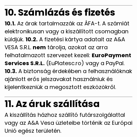
10. Számlázás és fizetés
10.1.
Az árak tartalmazzák az ÁFA-t. A számlát
elektronikusan vagy a kiszállított csomagban
küldjük.
10.2.
A fizetési kártya adatait az A&A
VESA S.R.L.
nem
tárolja, azokat az arra
felhatalmazott szervezet kezeli:
EuroPayment
Services S.R.L.
(EuPlatesc.ro) vagy a PayPal.
10.3.
A biztonság érdekében a felhasználóknak
ajánlott erős jelszavakat használniuk és
kijelentkezniük a megosztott eszközökről.
11. Az áruk szállítása
A kiszállítás házhoz szállító futárszolgálattal
vagy az A&A Vesa üzleteibe történik az Európai
Unió egész területén.