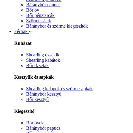
Báránybőr papucs
Bőr öv
Bőr pénztárcák
Szőrme sálak
Báránybőr és szőrme kiegészítők
Férfiak
Ruházat
Shearling dzsekik
Shearling kabátok
Bőr dzsekik
Kesztyűk és sapkák
Shearling kalapok és szőrmesapkák
Báránybőr kesztyű
Bőr kesztyű
Kiegészítő
Bőr övek
Báránybőr papucs