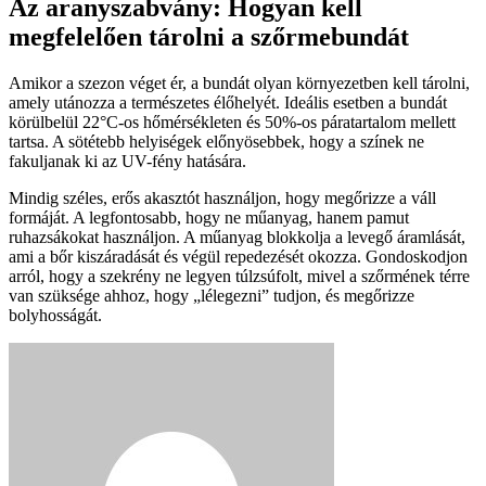
Az aranyszabvány: Hogyan kell
megfelelően tárolni a szőrmebundát
Amikor a szezon véget ér, a bundát olyan környezetben kell tárolni,
amely utánozza a természetes élőhelyét. Ideális esetben a bundát
körülbelül 22°C-os hőmérsékleten és 50%-os páratartalom mellett
tartsa. A sötétebb helyiségek előnyösebbek, hogy a színek ne
fakuljanak ki az UV-fény hatására.
Mindig széles, erős akasztót használjon, hogy megőrizze a váll
formáját. A legfontosabb, hogy ne műanyag, hanem pamut
ruhazsákokat használjon. A műanyag blokkolja a levegő áramlását,
ami a bőr kiszáradását és végül repedezését okozza. Gondoskodjon
arról, hogy a szekrény ne legyen túlzsúfolt, mivel a szőrmének térre
van szüksége ahhoz, hogy „lélegezni” tudjon, és megőrizze
bolyhosságát.