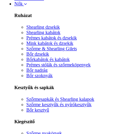
Nők
Ruházat
Shearling dzsekik
Shearling kabátok
Prémes kabátok és dzsekik
Mink kabátok és dzsekik
Szőrme & Shearling Gilets
Bőr dzsekik
Bőrkabátok és kabátok
Prémes stólák és szőrmeköpenyek
Bőr nadrág
Bőr szoknyák
Kesztyűk és sapkák
Szőrmesapkák és Shearling kalapok
Szőrme kesztyűk és nyírókesztyűk
Bőr kesztyű
Kiegészítő
Szőrme nyakörvek