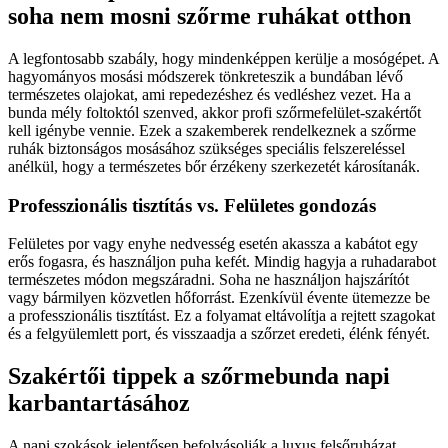
soha nem mosni szőrme ruhákat otthon
A legfontosabb szabály, hogy mindenképpen kerülje a mosógépet. A
hagyományos mosási módszerek tönkreteszik a bundában lévő
természetes olajokat, ami repedezéshez és vedléshez vezet. Ha a
bunda mély foltoktól szenved, akkor profi szőrmefelület-szakértőt
kell igénybe vennie. Ezek a szakemberek rendelkeznek a szőrme
ruhák biztonságos mosásához szükséges speciális felszereléssel
anélkül, hogy a természetes bőr érzékeny szerkezetét károsítanák.
Professzionális tisztítás vs. Felületes gondozás
Felületes por vagy enyhe nedvesség esetén akassza a kabátot egy
erős fogasra, és használjon puha kefét. Mindig hagyja a ruhadarabot
természetes módon megszáradni. Soha ne használjon hajszárítót
vagy bármilyen közvetlen hőforrást. Ezenkívül évente ütemezze be
a professzionális tisztítást. Ez a folyamat eltávolítja a rejtett szagokat
és a felgyülemlett port, és visszaadja a szőrzet eredeti, élénk fényét.
Szakértői tippek a szőrmebunda napi
karbantartásához
A napi szokások jelentősen befolyásolják a luxus felsőruházat