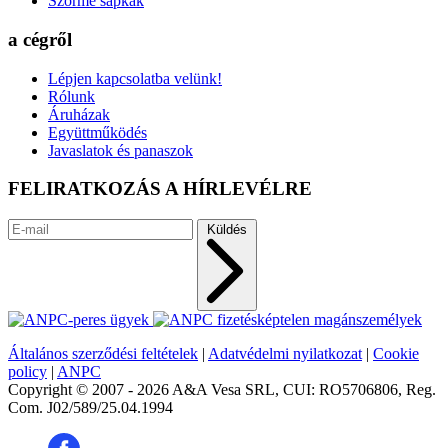
Szőrme sapkák
a cégről
Lépjen kapcsolatba velünk!
Rólunk
Áruházak
Együttműködés
Javaslatok és panaszok
FELIRATKOZÁS A HÍRLEVÉLRE
Küldés
Általános szerződési feltételek
|
Adatvédelmi nyilatkozat
|
Cookie
policy
|
ANPC
Copyright © 2007 - 2026 A&A Vesa SRL, CUI: RO5706806, Reg.
Com. J02/589/25.04.1994