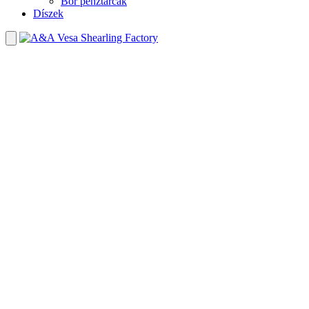
Bőr pénztárcák
Díszek