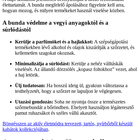
élettartamát. A bunda megfelelő ápolásához figyelnie kell arra,
hogyan mozog, és milyen termékeket használ viselése közben.
A bunda védelme a vegyi anyagoktól és a
súrlódástól
Kerülje a parfümöket és a hajlakkot:
A szépségápolási
termékekben lévő alkohol és olajok kiszárítják a szőrzetet, és
kellemetlen szagokat okoznak.
Minimalizálja a súrlódást:
Kerülje a nehéz válltáskák
viselését. Az állandó dörzsölés „kopasz foltokhoz” vezet, ahol
a haj letörik.
Ülj tudatosan:
Ha hosszú ideig ül, gyakran változtassa a
testhelyzetét, hogy a szőrzet ne lapuljon le véglegesen.
Utazási gondozás:
Soha ne nyomja össze a természetes
szőrmebundát a bőröndben. Ehelyett használjon légáteresztő
pamut ruhazsákot és széles vállú akasztót.
Böngésszen az aktív életmódra tervezett, tartós, nyírbőrből készült
kabátok kollekciójában
.