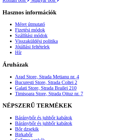
Román bolt
Magyar bolt
Hasznos információk
Méret útmutató
Fizetési módok
Szállítási módok
Visszaküldési politika
Jótállási feltételek
Hír
Áruházak
Arad Store, Strada Metianu nr. 4
Bucuresti Store, Strada Coltei 2
Galati Store, Strada Brailei 210
Timisoara Store, Strada Oituz nr. 7
NÉPSZERŰ TERMÉKEK
Báránybőr és juhbőr kabátok
Báránybőr és juhbőr kabátok
Bőr dzsekik
Birkabőr