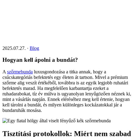
2025.07.27.
·
Blog
Hogyan kell ápolni a bundát?
A
szőrmebunda
luxusgondozása a titka annak, hogy a
csúcskategóriás befektetés egy életen át tartson. Mivel a prémium
szőrme alig veszít értékéből, továbbra is az egyik legjobb ruhatári
befektetés marad. Ha megfelelően karbantartja ezeket a
ruhadarabokat, tíz év múlva is ugyanolyan lenyűgözően néznek ki,
mint a vásárlás napján. Ennek eléréséhez meg kell értenie, hogyan
kell tárolni a bundát, és milyen különleges kockázatokkal jár a
bundaruhák mosása.
Tisztítási protokollok: Miért nem szabad