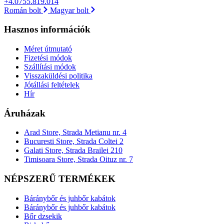
+4.0755.819.014
Román bolt
Magyar bolt
Hasznos információk
Méret útmutató
Fizetési módok
Szállítási módok
Visszaküldési politika
Jótállási feltételek
Hír
Áruházak
Arad Store, Strada Metianu nr. 4
Bucuresti Store, Strada Coltei 2
Galati Store, Strada Brailei 210
Timisoara Store, Strada Oituz nr. 7
NÉPSZERŰ TERMÉKEK
Báránybőr és juhbőr kabátok
Báránybőr és juhbőr kabátok
Bőr dzsekik