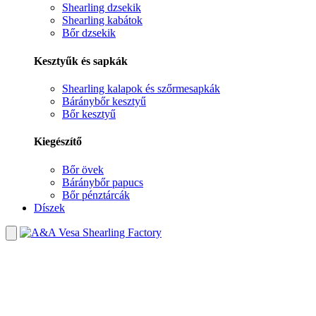
Shearling dzsekik
Shearling kabátok
Bőr dzsekik
Kesztyűk és sapkák
Shearling kalapok és szőrmesapkák
Báránybőr kesztyű
Bőr kesztyű
Kiegészítő
Bőr övek
Báránybőr papucs
Bőr pénztárcák
Díszek