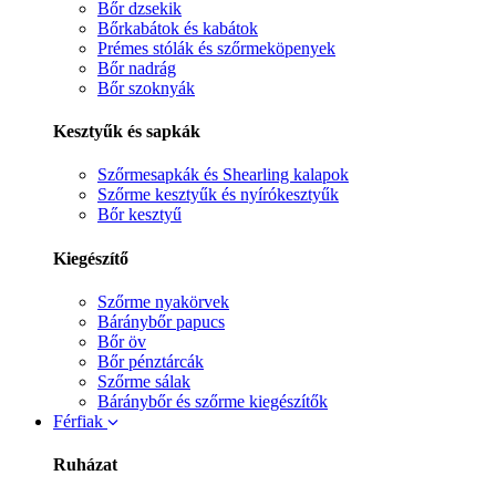
Bőr dzsekik
Bőrkabátok és kabátok
Prémes stólák és szőrmeköpenyek
Bőr nadrág
Bőr szoknyák
Kesztyűk és sapkák
Szőrmesapkák és Shearling kalapok
Szőrme kesztyűk és nyírókesztyűk
Bőr kesztyű
Kiegészítő
Szőrme nyakörvek
Báránybőr papucs
Bőr öv
Bőr pénztárcák
Szőrme sálak
Báránybőr és szőrme kiegészítők
Férfiak
Ruházat