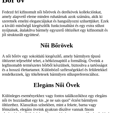
Fedezd fel kifinomult női bőrövek és derékövek kollekciónkat,
amely alapvető eleme minden ruhatárnak azok számára, akik ki
szeretnék emelni eleganciájukat és hangsúlyozni sziluettjüket. Ezek
a kiváló minőségű kiegészítők funkcionalitást és egy extra stílust
nyújtanak, átalakítva bármely egyszerű öltözéket egy kifinomult és
jól strukturált együttesé.
Női Bőrövek
A női bőröv egy sokoldalú kiegészítő, amely bármilyen típusú
öltözetet teljesebbé tehet, a hétköznapitól a formálisig. Öveink a
legfinomabb természetes bőrből készülnek, biztosítva a tartósságot
és a hosszú élettartamot. Különböző szélességekkel és felületekkel
rendelkeznek, így tökéletesek bármilyen stíluspreferenciához.
Elegáns Női Övek
Különleges eseményekhez vagy fontos találkozókhoz egy elegáns
női öv hozzáadhat egy kis „je ne sais quoi” érzést bármilyen
öltözethez. Klasszikus színekben, mint a fekete, barna vagy
fémszínek, elegáns öveink gyakran díszítve vannak finom