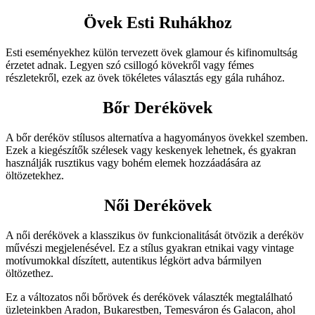
Övek Esti Ruhákhoz
Esti eseményekhez külön tervezett övek glamour és kifinomultság
érzetet adnak. Legyen szó csillogó kövekről vagy fémes
részletekről, ezek az övek tökéletes választás egy gála ruhához.
Bőr Derékövek
A bőr deréköv stílusos alternatíva a hagyományos övekkel szemben.
Ezek a kiegészítők szélesek vagy keskenyek lehetnek, és gyakran
használják rusztikus vagy bohém elemek hozzáadására az
öltözetekhez.
Női Derékövek
A női derékövek a klasszikus öv funkcionalitását ötvözik a deréköv
művészi megjelenésével. Ez a stílus gyakran etnikai vagy vintage
motívumokkal díszített, autentikus légkört adva bármilyen
öltözethez.
Ez a változatos női bőrövek és derékövek választék megtalálható
üzleteinkben Aradon, Bukarestben, Temesváron és Galacon, ahol