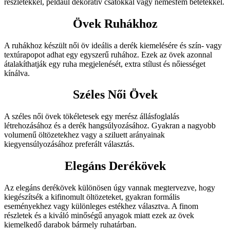
részletekkel, például dekoratív csatokkal vagy nemesfém betétekkel.
Övek Ruhákhoz
A ruhákhoz készült női öv ideális a derék kiemelésére és szín- vagy
textúrapopot adhat egy egyszerű ruhához. Ezek az övek azonnal
átalakíthatják egy ruha megjelenését, extra stílust és nőiességet
kínálva.
Széles Női Övek
A széles női övek tökéletesek egy merész állásfoglalás
létrehozásához és a derék hangsúlyozásához. Gyakran a nagyobb
volumenű öltözetekhez vagy a sziluett arányainak
kiegyensúlyozásához preferált választás.
Elegáns Derékövek
Az elegáns derékövek különösen úgy vannak megtervezve, hogy
kiegészítsék a kifinomult öltözeteket, gyakran formális
eseményekhez vagy különleges estékhez választva. A finom
részletek és a kiváló minőségű anyagok miatt ezek az övek
kiemelkedő darabok bármely ruhatárban.