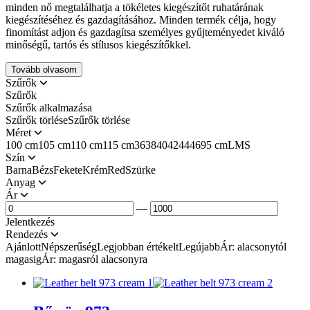
minden nő megtalálhatja a tökéletes kiegészítőt ruhatárának
kiegészítéséhez és gazdagításához. Minden termék célja, hogy
finomítást adjon és gazdagítsa személyes gyűjteményedet kiváló
minőségű, tartós és stílusos kiegészítőkkel.
Tovább olvasom
Szűrők
Szűrők
Szűrők alkalmazása
Szűrők törléseSzűrők törlése
Méret
100 cm
105 cm
110 cm
115 cm
36
38
40
42
44
46
95 cm
L
M
S
Szín
Barna
Bézs
Fekete
Krém
Red
Szürke
Anyag
Ár
—
Jelentkezés
Rendezés
Ajánlott
Népszerűség
Legjobban értékelt
Legújabb
Ár: alacsonytól
magasig
Ár: magasról alacsonyra