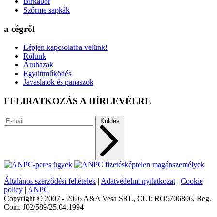
Birkabőr
Szőrme sapkák
a cégről
Lépjen kapcsolatba velünk!
Rólunk
Áruházak
Együttműködés
Javaslatok és panaszok
FELIRATKOZÁS A HÍRLEVÉLRE
Küldés
Általános szerződési feltételek
|
Adatvédelmi nyilatkozat
|
Cookie
policy
|
ANPC
Copyright © 2007 - 2026 A&A Vesa SRL, CUI: RO5706806, Reg.
Com. J02/589/25.04.1994