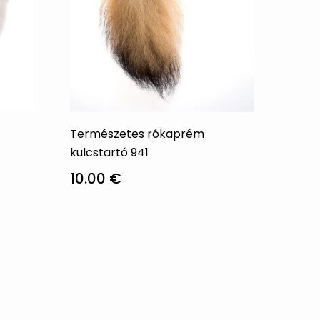
Természetes rókaprém
kulcstartó 941
10.00
€
Ennek
a
terméknek
több
variációja
van.