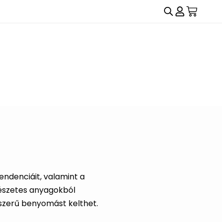
endenciáit, valamint a
észetes anyagokból
szerű benyomást kelthet.