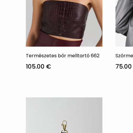
Természetes bőr melltartó 662
Szőrme
105.00
€
75.0
Ennek
Ennek
a
a
terméknek
termé
több
több
variációja
variác
van.
van.
A
A