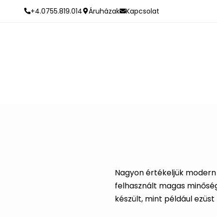
+4.0755.819.014
Áruházak
Kapcsolat
Nagyon értékeljük modern d
felhasznált magas minősé
készült, mint például ezü