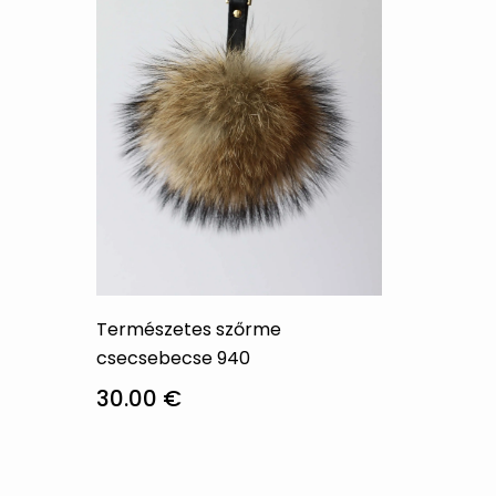
változatok
változ
a
a
termékoldalon
termé
választhatók
válasz
ki
ki
Természetes szőrme
csecsebecse 940
30.00
€
Ennek
a