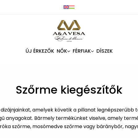
ÚJ ÉRKEZŐK
NŐK
FÉRFIAK
DÍSZEK
Szőrme kiegészítők
izájnjainkat, amelyek követik a pillanat legnépszerűbb t
gű anyagokat. Bármely termékünket viselve, amely term
st róka szőrme, mosómedve szőrme vagy báránybőr, nagy