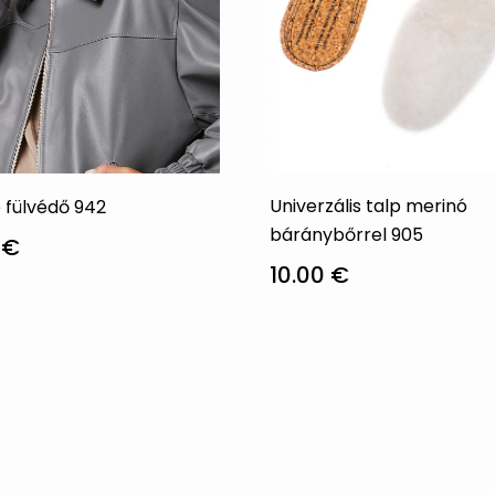
Univerzális talp merinó
 fülvédő 942
báránybőrrel 905
0
€
10.00
€
Ennek
a
knek
terméknek
több
iója
variációja
van.