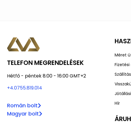
terméknek
több
variációja
van.
A
HASZ
változatok
a
Méret 
termékoldalon
TELEFON MEGRENDELÉSEK
választhatók
Fizetés
ki
Szállít
Hétfő - péntek 8:00 - 16:00 GMT+2
Visszakü
+4.0755.819.014
Jótállás
Hír
Román bolt
Magyar bolt
ÁRU