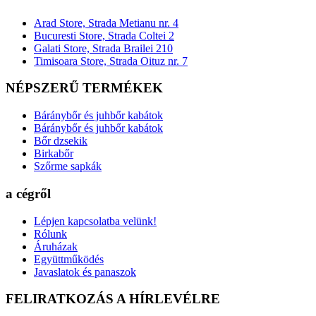
Arad Store, Strada Metianu nr. 4
Bucuresti Store, Strada Coltei 2
Galati Store, Strada Brailei 210
Timisoara Store, Strada Oituz nr. 7
NÉPSZERŰ TERMÉKEK
Báránybőr és juhbőr kabátok
Báránybőr és juhbőr kabátok
Bőr dzsekik
Birkabőr
Szőrme sapkák
a cégről
Lépjen kapcsolatba velünk!
Rólunk
Áruházak
Együttműködés
Javaslatok és panaszok
FELIRATKOZÁS A HÍRLEVÉLRE