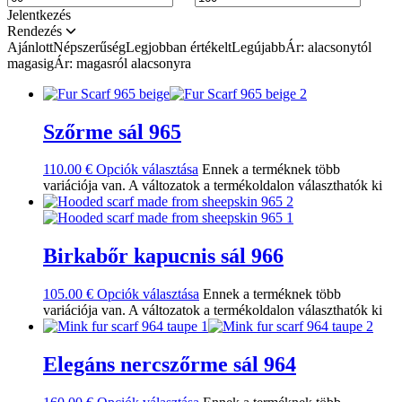
Jelentkezés
Rendezés
Ajánlott
Népszerűség
Legjobban értékelt
Legújabb
Ár: alacsonytól
magasig
Ár: magasról alacsonyra
Szőrme sál 965
110.00
€
Opciók választása
Ennek a terméknek több
variációja van. A változatok a termékoldalon választhatók ki
Birkabőr kapucnis sál 966
105.00
€
Opciók választása
Ennek a terméknek több
variációja van. A változatok a termékoldalon választhatók ki
Elegáns nercszőrme sál 964