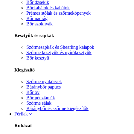
Bőr dzsekik
Bőrkabátok és kabátok
Prémes stólák és szőrmeköpenyek
Bőr nadrág
Bőr szoknyák
Kesztyűk és sapkák
Szőrmesapkák és Shearling kalapok
Szőrme kesztyűk és nyírókesztyűk
Bőr kesztyű
Kiegészítő
Szőrme nyakörvek
Báránybőr papucs
Bőr öv
Bőr pénztárcák
Szőrme sálak
Báránybőr és szőrme kiegészítők
Férfiak
Ruházat