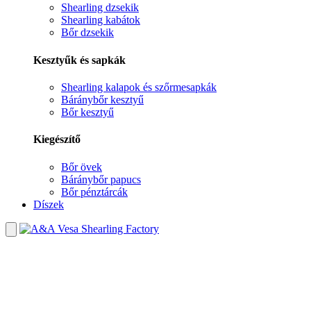
Shearling dzsekik
Shearling kabátok
Bőr dzsekik
Kesztyűk és sapkák
Shearling kalapok és szőrmesapkák
Báránybőr kesztyű
Bőr kesztyű
Kiegészítő
Bőr övek
Báránybőr papucs
Bőr pénztárcák
Díszek