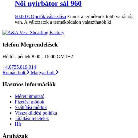
Női nyírbátor sál 960
60.00
€
Opciók választása
Ennek a terméknek több variációja
van. A változatok a termékoldalon választhatók ki
telefon Megrendelések
Hétfő - péntek 8:00 - 16:00 GMT+2
+4.0755.819.014
Román bolt
Magyar bolt
Hasznos információk
Méret útmutató
Fizetési módok
Szállítási módok
Visszaküldési politika
Jótállási feltételek
Hír
Áruházak