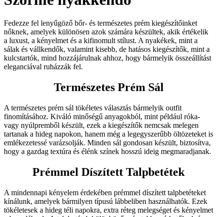
Fedezze fel lenyűgöző bőr- és természetes prém kiegészítőinket
nőknek, amelyek különösen azok számára készültek, akik értékelik
a luxust, a kényelmet és a kifinomult stílust. A nyakékek, mint a
sálak és vállkendők, valamint kisebb, de hatásos kiegészítők, mint a
kulcstartók, mind hozzájárulnak ahhoz, hogy bármelyik összeállítást
eleganciával ruházzák fel.
Természetes Prém Sál
A természetes prém sál tökéletes választás bármelyik outfit
finomításához. Kiváló minőségű anyagokból, mint például róka-
vagy nyúlpremből készült, ezek a kiegészítők nemcsak melegen
tartanak a hideg napokon, hanem még a legegyszerűbb öltözeteket is
emlékezetessé varázsolják. Minden sál gondosan készült, biztosítva,
hogy a gazdag textúra és élénk színek hosszú ideig megmaradjanak.
Prémmel Díszített Talpbetétek
A mindennapi kényelem érdekében prémmel díszített talpbetéteket
kínálunk, amelyek bármilyen típusú lábbeliben használhatók. Ezek
tökéletesek a hideg téli napokra, extra réteg melegséget és kényelmet