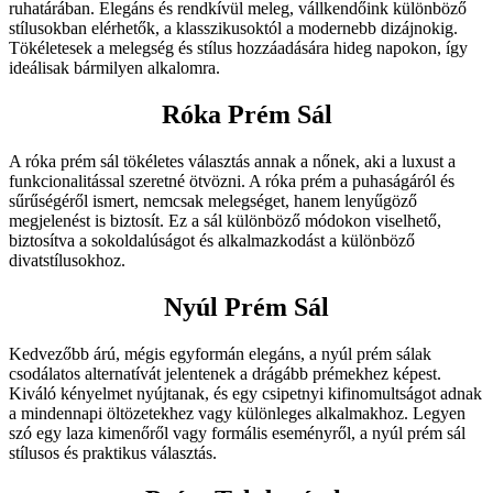
ruhatárában. Elegáns és rendkívül meleg, vállkendőink különböző
stílusokban elérhetők, a klasszikusoktól a modernebb dizájnokig.
Tökéletesek a melegség és stílus hozzáadására hideg napokon, így
ideálisak bármilyen alkalomra.
Róka Prém Sál
A róka prém sál tökéletes választás annak a nőnek, aki a luxust a
funkcionalitással szeretné ötvözni. A róka prém a puhaságáról és
sűrűségéről ismert, nemcsak melegséget, hanem lenyűgöző
megjelenést is biztosít. Ez a sál különböző módokon viselhető,
biztosítva a sokoldalúságot és alkalmazkodást a különböző
divatstílusokhoz.
Nyúl Prém Sál
Kedvezőbb árú, mégis egyformán elegáns, a nyúl prém sálak
csodálatos alternatívát jelentenek a drágább prémekhez képest.
Kiváló kényelmet nyújtanak, és egy csipetnyi kifinomultságot adnak
a mindennapi öltözetekhez vagy különleges alkalmakhoz. Legyen
szó egy laza kimenőről vagy formális eseményről, a nyúl prém sál
stílusos és praktikus választás.