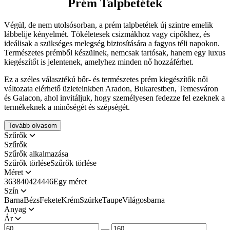
Prém Talpbetétek
Végül, de nem utolsósorban, a prém talpbetétek új szintre emelik
lábbelije kényelmét. Tökéletesek csizmákhoz vagy cipőkhez, és
ideálisak a szükséges melegség biztosítására a fagyos téli napokon.
Természetes prémből készülnek, nemcsak tartósak, hanem egy luxus
kiegészítőt is jelentenek, amelyhez minden nő hozzáférhet.
Ez a széles választékú bőr- és természetes prém kiegészítők női
változata elérhető üzleteinkben Aradon, Bukarestben, Temesváron
és Galacon, ahol invitáljuk, hogy személyesen fedezze fel ezeknek a
termékeknek a minőségét és szépségét.
Tovább olvasom
Szűrők
Szűrők
Szűrők alkalmazása
Szűrők törléseSzűrők törlése
Méret
36
38
40
42
44
46
Egy méret
Szín
Barna
Bézs
Fekete
Krém
Szürke
Taupe
Világosbarna
Anyag
Ár
—