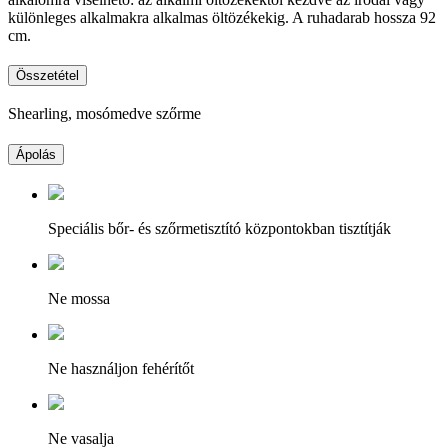
különleges alkalmakra alkalmas öltözékekig. A ruhadarab hossza 92
cm.
Összetétel
Shearling, mosómedve szőrme
Ápolás
Speciális bőr- és szőrmetisztító központokban tisztítják
Ne mossa
Ne használjon fehérítőt
Ne vasalja