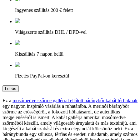
Ingyenes szállítás 200 € felett
Világszerte szállítás DHL / DPD-vel
Kiszállítás 7 napon belül
Fizetés PayPal-on keresztül
Leírás
Ez a
mosómedve szőrme gallérral ellátott báránybőr kabát férfiaknak
egy nagyon inspiráló vásárlás a ruhatárába. A merinói báránybőr
szőrme az erősségéről, a fokozott hőhatásáról, de autentikus
megjelenéséről is ismert. A kabát gallérja amerikai mosómedve
szőrméből készült, amely világosabb árnyalatú és más textúrájú, ami
kiegészíti a kabát szabását és extra eleganciát kölcsönöz neki. Ez a
báránybunda egy stílusos, férfias és eredeti ruhadarab, amely számos
alkalomra viselhető: az alkalmi öltözékektől kezdve az irodai vagy