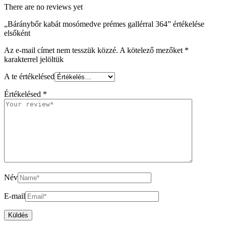
There are no reviews yet
„Báránybőr kabát mosómedve prémes gallérral 364” értékelése
elsőként
Az e-mail címet nem tesszük közzé.
A kötelező mezőket
*
karakterrel jelöltük
A te értékelésed
Értékelésed
*
Név
E-mail