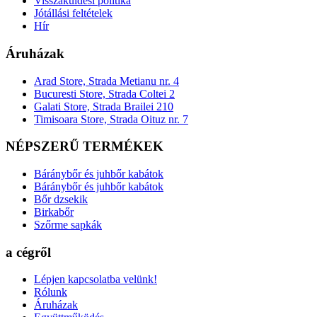
Visszaküldési politika
Jótállási feltételek
Hír
Áruházak
Arad Store, Strada Metianu nr. 4
Bucuresti Store, Strada Coltei 2
Galati Store, Strada Brailei 210
Timisoara Store, Strada Oituz nr. 7
NÉPSZERŰ TERMÉKEK
Báránybőr és juhbőr kabátok
Báránybőr és juhbőr kabátok
Bőr dzsekik
Birkabőr
Szőrme sapkák
a cégről
Lépjen kapcsolatba velünk!
Rólunk
Áruházak