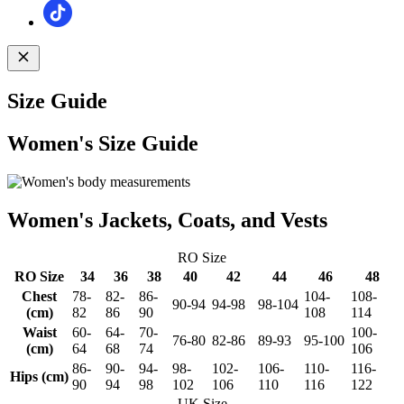
Size Guide
Women's Size Guide
Women's Jackets, Coats, and Vests
RO Size
RO Size
34
36
38
40
42
44
46
48
Chest
78-
82-
86-
104-
108-
90-94
94-98
98-104
(cm)
82
86
90
108
114
Waist
60-
64-
70-
100-
76-80
82-86
89-93
95-100
(cm)
64
68
74
106
86-
90-
94-
98-
102-
106-
110-
116-
Hips (cm)
90
94
98
102
106
110
116
122
UK Size