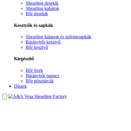
Shearling dzsekik
Shearling kabátok
Bőr dzsekik
Kesztyűk és sapkák
Shearling kalapok és szőrmesapkák
Báránybőr kesztyű
Bőr kesztyű
Kiegészítő
Bőr övek
Báránybőr papucs
Bőr pénztárcák
Díszek