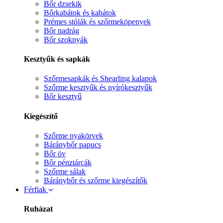
Bőr dzsekik
Bőrkabátok és kabátok
Prémes stólák és szőrmeköpenyek
Bőr nadrág
Bőr szoknyák
Kesztyűk és sapkák
Szőrmesapkák és Shearling kalapok
Szőrme kesztyűk és nyírókesztyűk
Bőr kesztyű
Kiegészítő
Szőrme nyakörvek
Báránybőr papucs
Bőr öv
Bőr pénztárcák
Szőrme sálak
Báránybőr és szőrme kiegészítők
Férfiak
Ruházat