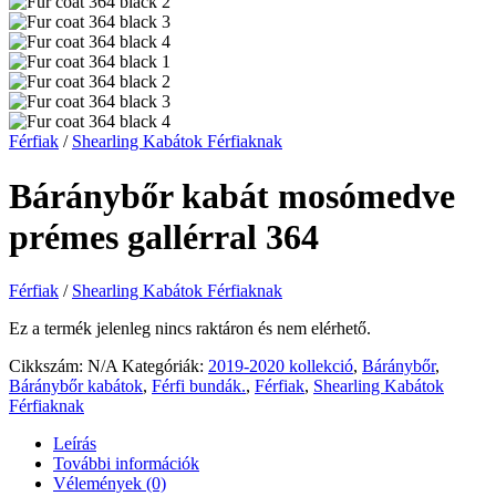
Férfiak
/
Shearling Kabátok Férfiaknak
Báránybőr kabát mosómedve
prémes gallérral 364
Férfiak
/
Shearling Kabátok Férfiaknak
Ez a termék jelenleg nincs raktáron és nem elérhető.
Cikkszám:
N/A
Kategóriák:
2019-2020 kollekció
,
Báránybőr
,
Báránybőr kabátok
,
Férfi bundák.
,
Férfiak
,
Shearling Kabátok
Férfiaknak
Leírás
További információk
Vélemények (0)