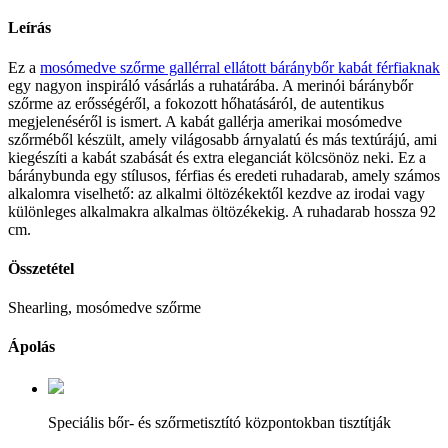
Leírás
Ez a
mosómedve szőrme gallérral ellátott báránybőr kabát férfiaknak
egy nagyon inspiráló vásárlás a ruhatárába. A merinói báránybőr
szőrme az erősségéről, a fokozott hőhatásáról, de autentikus
megjelenéséről is ismert. A kabát gallérja amerikai mosómedve
szőrméből készült, amely világosabb árnyalatú és más textúrájú, ami
kiegészíti a kabát szabását és extra eleganciát kölcsönöz neki. Ez a
báránybunda egy stílusos, férfias és eredeti ruhadarab, amely számos
alkalomra viselhető: az alkalmi öltözékektől kezdve az irodai vagy
különleges alkalmakra alkalmas öltözékekig. A ruhadarab hossza 92
cm.
Összetétel
Shearling, mosómedve szőrme
Ápolás
Speciális bőr- és szőrmetisztító központokban tisztítják