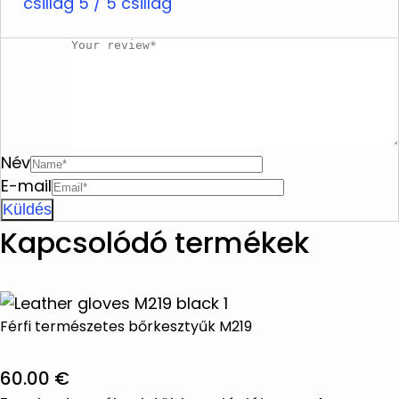
csillag
Ne facsarja ki
5 / 5 csillag
Név
E-mail
Kapcsolódó termékek
Férfi természetes bőrkesztyűk M219
60.00
€