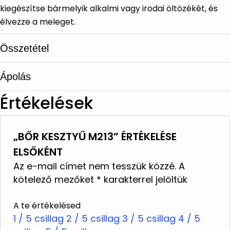
kiegészítse bármelyik alkalmi vagy irodai öltözékét, és
élvezze a meleget.
Összetétel
Ápolás
Juhbőr
Értékelések
Speciális bőr- és szőrmetisztító
központokban tisztítják
„BŐR KESZTYŰ M213” ÉRTÉKELÉSE
Ne mossa
ELSŐKÉNT
Ne használjon fehérítőt
Az e-mail címet nem tesszük közzé.
A
Ne vasalja
kötelező mezőket
*
karakterrel jelöltük
Ne tisztítsa vegyileg
A te értékelésed
Ne szárítsa szárítógépben
1 / 5 csillag
2 / 5 csillag
3 / 5 csillag
4 / 5