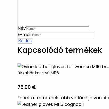
Név
E-mail
Kapcsolódó termékek
Birkabőr kesztyű M116
75.00
€
Ennek a terméknek több variációja van. A 