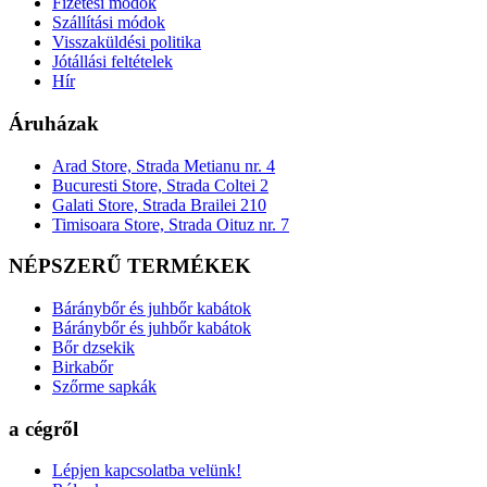
Fizetési módok
Szállítási módok
Visszaküldési politika
Jótállási feltételek
Hír
Áruházak
Arad Store, Strada Metianu nr. 4
Bucuresti Store, Strada Coltei 2
Galati Store, Strada Brailei 210
Timisoara Store, Strada Oituz nr. 7
NÉPSZERŰ TERMÉKEK
Báránybőr és juhbőr kabátok
Báránybőr és juhbőr kabátok
Bőr dzsekik
Birkabőr
Szőrme sapkák
a cégről
Lépjen kapcsolatba velünk!