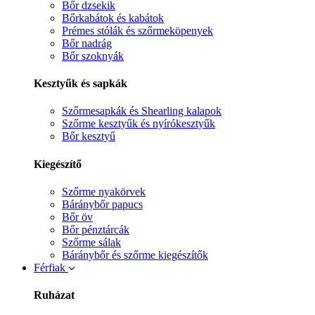
Bőr dzsekik
Bőrkabátok és kabátok
Prémes stólák és szőrmeköpenyek
Bőr nadrág
Bőr szoknyák
Kesztyűk és sapkák
Szőrmesapkák és Shearling kalapok
Szőrme kesztyűk és nyírókesztyűk
Bőr kesztyű
Kiegészítő
Szőrme nyakörvek
Báránybőr papucs
Bőr öv
Bőr pénztárcák
Szőrme sálak
Báránybőr és szőrme kiegészítők
Férfiak
Ruházat