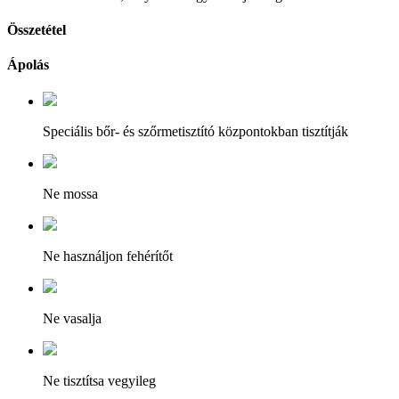
Összetétel
Ápolás
Speciális bőr- és szőrmetisztító központokban tisztítják
Ne mossa
Ne használjon fehérítőt
Ne vasalja
Ne tisztítsa vegyileg