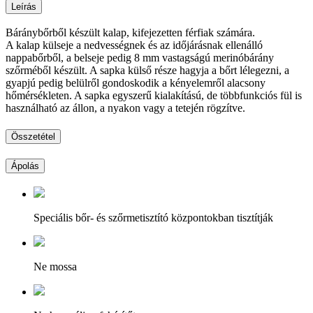
Leírás
Báránybőrből készült kalap, kifejezetten férfiak számára.
A kalap külseje a nedvességnek és az időjárásnak ellenálló
nappabőrből, a belseje pedig 8 mm vastagságú merinóbárány
szőrméből készült. A sapka külső része hagyja a bőrt lélegezni, a
gyapjú pedig belülről gondoskodik a kényelemről alacsony
hőmérsékleten. A sapka egyszerű kialakítású, de többfunkciós fül is
használható az állon, a nyakon vagy a tetején rögzítve.
Összetétel
Ápolás
Speciális bőr- és szőrmetisztító központokban tisztítják
Ne mossa