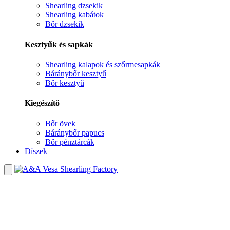
Shearling dzsekik
Shearling kabátok
Bőr dzsekik
Kesztyűk és sapkák
Shearling kalapok és szőrmesapkák
Báránybőr kesztyű
Bőr kesztyű
Kiegészítő
Bőr övek
Báránybőr papucs
Bőr pénztárcák
Díszek