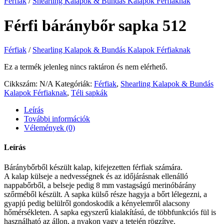
Férfiak
/
Shearling Kalapok & Bundás Kalapok Férfiaknak
Férfi báránybőr sapka 512
Férfiak
/
Shearling Kalapok & Bundás Kalapok Férfiaknak
Ez a termék jelenleg nincs raktáron és nem elérhető.
Cikkszám:
N/A
Kategóriák:
Férfiak
,
Shearling Kalapok & Bundás
Kalapok Férfiaknak
,
Téli sapkák
Leírás
További információk
Vélemények (0)
Leírás
Báránybőrből készült kalap, kifejezetten férfiak számára.
A kalap külseje a nedvességnek és az időjárásnak ellenálló
nappabőrből, a belseje pedig 8 mm vastagságú merinóbárány
szőrméből készült. A sapka külső része hagyja a bőrt lélegezni, a
gyapjú pedig belülről gondoskodik a kényelemről alacsony
hőmérsékleten. A sapka egyszerű kialakítású, de többfunkciós fül is
használható az állon, a nyakon vagy a tetején rögzítve.