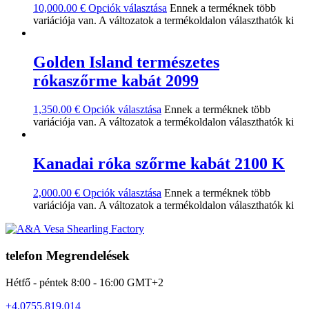
10,000.00
€
Opciók választása
Ennek a terméknek több
variációja van. A változatok a termékoldalon választhatók ki
Golden Island természetes
rókaszőrme kabát 2099
1,350.00
€
Opciók választása
Ennek a terméknek több
variációja van. A változatok a termékoldalon választhatók ki
Kanadai róka szőrme kabát 2100 K
2,000.00
€
Opciók választása
Ennek a terméknek több
variációja van. A változatok a termékoldalon választhatók ki
telefon Megrendelések
Hétfő - péntek 8:00 - 16:00 GMT+2
+4.0755.819.014