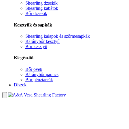
Shearling dzsekik
Shearling kabátok
Bőr dzsekik
Kesztyűk és sapkák
Shearling kalapok és szőrmesapkák
Báránybőr kesztyű
Bőr kesztyű
Kiegészítő
Bőr övek
Báránybőr papucs
Bőr pénztárcák
Díszek