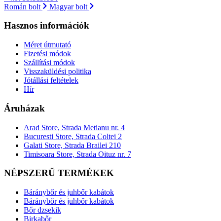
Román bolt
Magyar bolt
Hasznos információk
Méret útmutató
Fizetési módok
Szállítási módok
Visszaküldési politika
Jótállási feltételek
Hír
Áruházak
Arad Store, Strada Metianu nr. 4
Bucuresti Store, Strada Coltei 2
Galati Store, Strada Brailei 210
Timisoara Store, Strada Oituz nr. 7
NÉPSZERŰ TERMÉKEK
Báránybőr és juhbőr kabátok
Báránybőr és juhbőr kabátok
Bőr dzsekik
Birkabőr