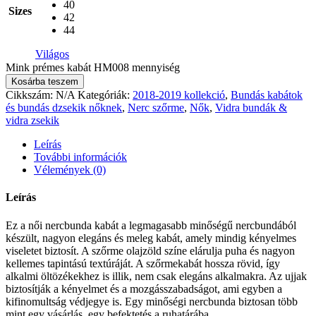
40
Sizes
42
44
Világos
Mink prémes kabát HM008 mennyiség
Kosárba teszem
Cikkszám:
N/A
Kategóriák:
2018-2019 kollekció
,
Bundás kabátok
és bundás dzsekik nőknek
,
Nerc szőrme
,
Nők
,
Vidra bundák &
vidra zsekik
Leírás
További információk
Vélemények (0)
Leírás
Ez a női nercbunda kabát a legmagasabb minőségű nercbundából
készült, nagyon elegáns és meleg kabát, amely mindig kényelmes
viseletet biztosít. A szőrme olajzöld színe elárulja puha és nagyon
kellemes tapintású textúráját. A szőrmekabát hossza rövid, így
alkalmi öltözékekhez is illik, nem csak elegáns alkalmakra. Az ujjak
biztosítják a kényelmet és a mozgásszabadságot, ami egyben a
kifinomultság védjegye is. Egy minőségi nercbunda biztosan több
mint egy vásárlás, egy befektetés a ruhatárába.