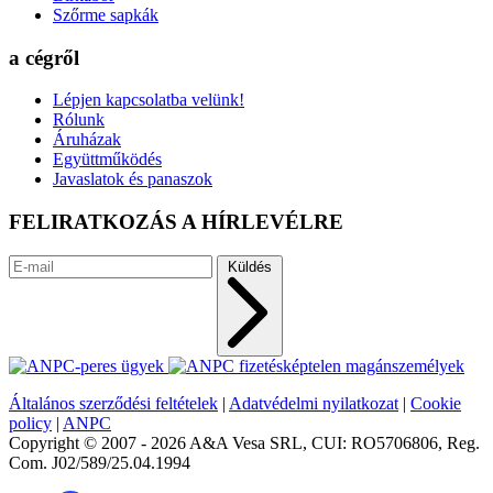
Szőrme sapkák
a cégről
Lépjen kapcsolatba velünk!
Rólunk
Áruházak
Együttműködés
Javaslatok és panaszok
FELIRATKOZÁS A HÍRLEVÉLRE
Küldés
Általános szerződési feltételek
|
Adatvédelmi nyilatkozat
|
Cookie
policy
|
ANPC
Copyright © 2007 - 2026 A&A Vesa SRL, CUI: RO5706806, Reg.
Com. J02/589/25.04.1994