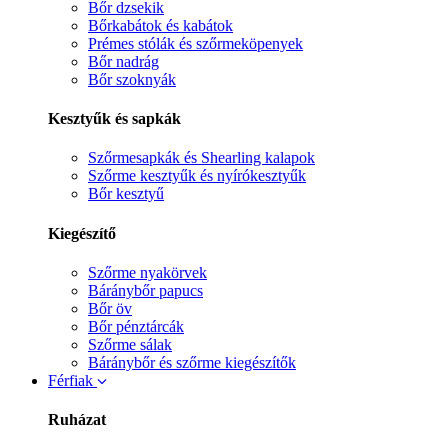
Bőr dzsekik
Bőrkabátok és kabátok
Prémes stólák és szőrmeköpenyek
Bőr nadrág
Bőr szoknyák
Kesztyűk és sapkák
Szőrmesapkák és Shearling kalapok
Szőrme kesztyűk és nyírókesztyűk
Bőr kesztyű
Kiegészítő
Szőrme nyakörvek
Báránybőr papucs
Bőr öv
Bőr pénztárcák
Szőrme sálak
Báránybőr és szőrme kiegészítők
Férfiak
Ruházat