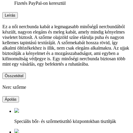
Fizetés PayPal-on keresztül
Leírás
Ez a női nercbunda kabát a legmagasabb minőségű nercbundából
készült, nagyon elegáns és meleg kabát, amely mindig kényelmes
viseletet biztosít. A szőrme olajzöld színe elárulja puha és nagyon
kellemes tapintású textúráját. A szőrmekabát hossza rövid, így
alkalmi öltözékekhez is illik, nem csak elegáns alkalmakra. Az ujjak
biztosítják a kényelmet és a mozgásszabadságot, ami egyben a
kifinomultság védjegye is. Egy minőségi nercbunda biztosan több
mint egy vásárlás, egy befektetés a ruhatárába.
Összetétel
Nerc szőrme
Ápolás
Speciális bőr- és szőrmetisztító központokban tisztítják