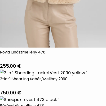
Rövid juhászmellény 478
255.00
€
Ennek
a
2-in-1 Shearling Kabát/Mellény 2090
terméknek
több
750.00
€
variációja
Ennek
van.
a
Báránybőr mellény 473