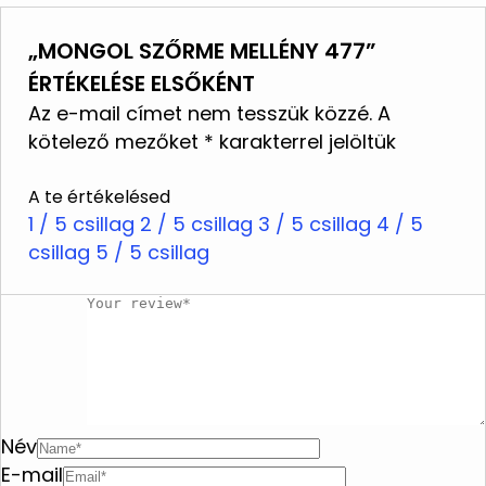
Modellünk 175 cm magas és 36-os méretet
központokban tisztítják
visel.
„MONGOL SZŐRME MELLÉNY 477”
Ne mossa
ÉRTÉKELÉSE ELSŐKÉNT
Ne használjon fehérítőt
Az e-mail címet nem tesszük közzé.
A
Ne vasalja
kötelező mezőket
*
karakterrel jelöltük
Ne tisztítsa vegyileg
A te értékelésed
Ne szárítsa szárítógépben
1 / 5 csillag
2 / 5 csillag
3 / 5 csillag
4 / 5
csillag
Ne facsarja ki
5 / 5 csillag
Név
E-mail