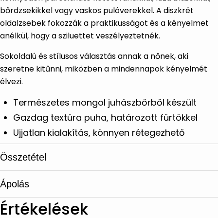
bőrdzsekikkel vagy vaskos pulóverekkel. A diszkrét
oldalzsebek fokozzák a praktikusságot és a kényelmet
anélkül, hogy a sziluettet veszélyeztetnék.
Sokoldalú és stílusos választás annak a nőnek, aki
szeretne kitűnni, miközben a mindennapok kényelmét
élvezi.
Természetes mongol juhászbőrből készült
Gazdag textúra puha, határozott fürtökkel
Ujjatlan kialakítás, könnyen rétegezhető
Laza szabás teljes béléssel
Összetétel
Funkcionális oldalsó zsebek a kötetben elrejtve
Meleg, könnyen stílusos árnyalatban kapható
Ápolás
100% Mongol báránybunda
Alkalmas őszre, télre és kora tavaszra
Értékelések
Hossz: 55 cm
Speciális bőr- és szőrmetisztító