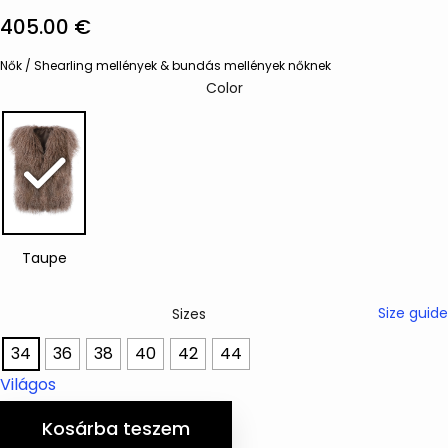
405.00
€
Nők
/
Shearling mellények & bundás mellények nőknek
Color
Size guide
Sizes
34
36
38
40
42
44
Világos
Kosárba teszem