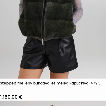
Steppelt mellény bundával és meleg kapucnival 479 S
1,180.00
€
Ennek