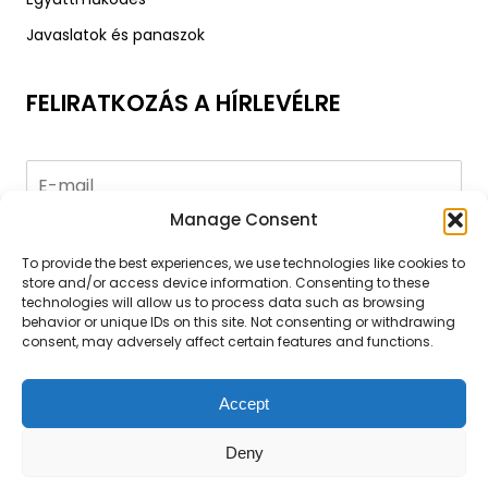
Javaslatok és panaszok
FELIRATKOZÁS A HÍRLEVÉLRE
Manage Consent
Küldés
To provide the best experiences, we use technologies like cookies to
store and/or access device information. Consenting to these
technologies will allow us to process data such as browsing
behavior or unique IDs on this site. Not consenting or withdrawing
consent, may adversely affect certain features and functions.
Általános szerződési feltételek
|
Adatvédelmi nyilatkozat
Accept
|
Cookie policy
|
ANPC
Copyright © 2007 - 2026 A&A Vesa SRL, CUI: RO5706806, Reg.
Deny
Com. J02/589/25.04.1994