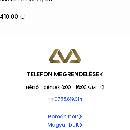
A
terméknek
változatok
több
410.00
€
a
variációja
Ennek
termékoldalon
van.
a
választhatók
A
terméknek
ki
változatok
több
a
variációja
termékoldalon
van.
választhatók
A
TELEFON MEGRENDELÉSEK
ki
változatok
a
Hétfő - péntek 8:00 - 16:00 GMT+2
termékoldalon
+4.0755.819.014
választhatók
ki
Román bolt
Magyar bolt