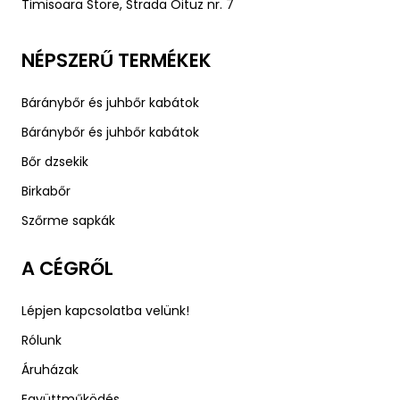
Timisoara Store, Strada Oituz nr. 7
NÉPSZERŰ TERMÉKEK
Báránybőr és juhbőr kabátok
Báránybőr és juhbőr kabátok
Bőr dzsekik
Birkabőr
Szőrme sapkák
A CÉGRŐL
Lépjen kapcsolatba velünk!
Rólunk
Áruházak
Együttműködés