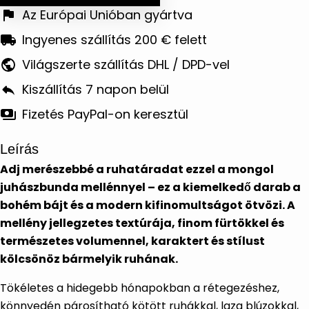
Az Európai Unióban gyártva
Ingyenes szállítás 200 € felett
Világszerte szállítás DHL / DPD-vel
Kiszállítás 7 napon belül
Fizetés PayPal-on keresztül
Leírás
Adj merészebbé a ruhatáradat ezzel a mongol
juhászbunda mellénnyel – ez a kiemelkedő darab a
bohém bájt és a modern kifinomultságot ötvözi. A
mellény jellegzetes textúrája, finom fürtökkel és
természetes volumennel, karaktert és stílust
kölcsönöz bármelyik ruhának.
Tökéletes a hidegebb hónapokban a rétegezéshez,
könnyedén párosítható kötött ruhákkal, laza blúzokkal,