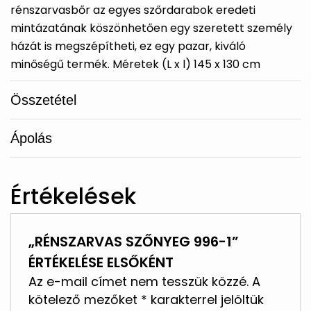
rénszarvasbőr az egyes szőrdarabok eredeti
mintázatának köszönhetően egy szeretett személy
házát is megszépítheti, ez egy pazar, kiváló
minőségű termék. Méretek (L x l) 145 x 130 cm
Összetétel
Ápolás
Értékelések
„RÉNSZARVAS SZŐNYEG 996-1”
ÉRTÉKELÉSE ELSŐKÉNT
Az e-mail címet nem tesszük közzé.
A
kötelező mezőket
*
karakterrel jelöltük