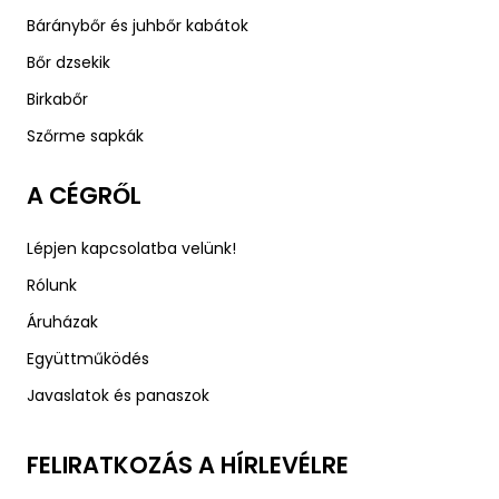
Báránybőr és juhbőr kabátok
Bőr dzsekik
Birkabőr
Szőrme sapkák
A CÉGRŐL
Lépjen kapcsolatba velünk!
Rólunk
Áruházak
Együttműködés
Javaslatok és panaszok
FELIRATKOZÁS A HÍRLEVÉLRE