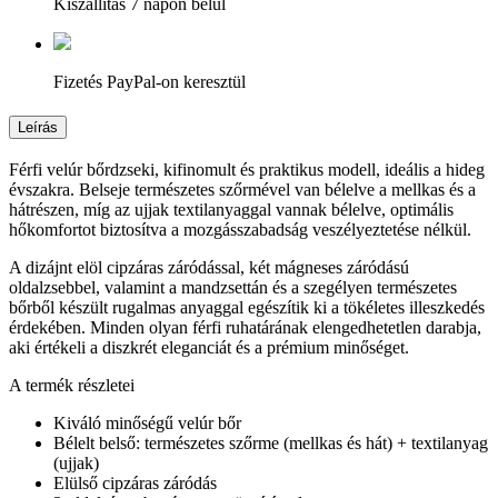
Kiszállítás 7 napon belül
Fizetés PayPal-on keresztül
Leírás
Férfi velúr bőrdzseki, kifinomult és praktikus modell, ideális a hideg
évszakra. Belseje természetes szőrmével van bélelve a mellkas és a
hátrészen, míg az ujjak textilanyaggal vannak bélelve, optimális
hőkomfortot biztosítva a mozgásszabadság veszélyeztetése nélkül.
A dizájnt elöl cipzáras záródással, két mágneses záródású
oldalzsebbel, valamint a mandzsettán és a szegélyen természetes
bőrből készült rugalmas anyaggal egészítik ki a tökéletes illeszkedés
érdekében. Minden olyan férfi ruhatárának elengedhetetlen darabja,
aki értékeli a diszkrét eleganciát és a prémium minőséget.
A termék részletei
Kiváló minőségű velúr bőr
Bélelt belső: természetes szőrme (mellkas és hát) + textilanyag
(ujjak)
Elülső cipzáras záródás