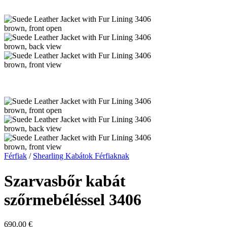
Férfiak
/
Shearling Kabátok Férfiaknak
Szarvasbőr kabát
szőrmebéléssel 3406
690.00
€