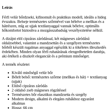
Leírás
Férfi velúr bőrdzseki, kifinomult és praktikus modell, ideális a hideg
évszakra. Belseje természetes szőrmével van bélelve a mellkas és a
hátrészen, míg az ujjak textilanyaggal vannak bélelve, optimális
hőkomfortot biztosítva a mozgásszabadság veszélyeztetése nélkül.
A dizájnt elöl cipzáras záródással, két mágneses záródású
oldalzsebbel, valamint a mandzsettán és a szegélyen természetes
bőrből készült rugalmas anyaggal egészítik ki a tökéletes illeszkedés
érdekében. Minden olyan férfi ruhatárának elengedhetetlen darabja,
aki értékeli a diszkrét eleganciát és a prémium minőséget.
A termék részletei
Kiváló minőségű velúr bőr
Bélelt belső: természetes szőrme (mellkas és hát) + textilanyag
(ujjak)
Elülső cipzáras záródás
2 oldalsó zseb mágneses rögzítéssel
Természetes bőr elasztikus mandzsetta és szegély
Modern design, alkalmi és elegáns ruhákhoz egyaránt
alkalmas
Hossz: 66 cm