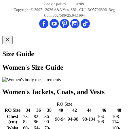
Cookie policy
|
ANPC
Copyright © 2007 - 2026 A&A Vesa SRL, CUI: RO5706806, Reg.
Com. J02/589/25.04.1994
Size Guide
Women's Size Guide
Women's Jackets, Coats, and Vests
RO Size
RO Size
34
36
38
40
42
44
46
48
Chest
78-
82-
86-
104-
108-
90-94
94-98
98-104
(cm)
82
86
90
108
114
Waist
60-
64-
70-
100-