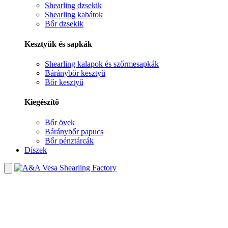
Shearling dzsekik
Shearling kabátok
Bőr dzsekik
Kesztyűk és sapkák
Shearling kalapok és szőrmesapkák
Báránybőr kesztyű
Bőr kesztyű
Kiegészítő
Bőr övek
Báránybőr papucs
Bőr pénztárcák
Díszek