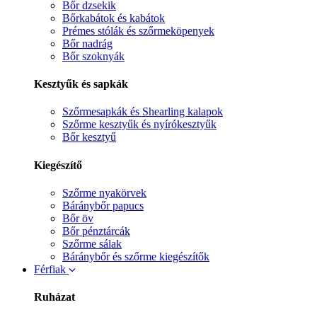
Bőr dzsekik
Bőrkabátok és kabátok
Prémes stólák és szőrmeköpenyek
Bőr nadrág
Bőr szoknyák
Kesztyűk és sapkák
Szőrmesapkák és Shearling kalapok
Szőrme kesztyűk és nyírókesztyűk
Bőr kesztyű
Kiegészítő
Szőrme nyakörvek
Báránybőr papucs
Bőr öv
Bőr pénztárcák
Szőrme sálak
Báránybőr és szőrme kiegészítők
Férfiak
Ruházat