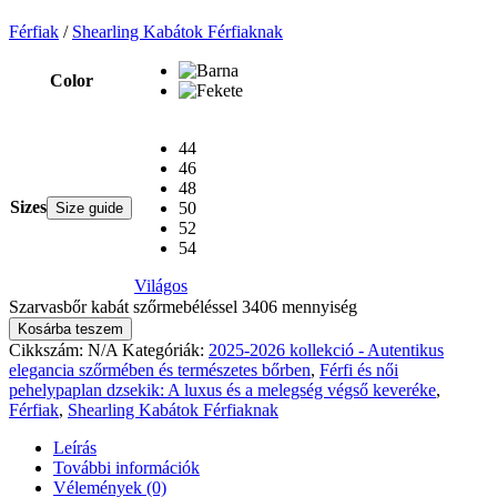
Férfiak
/
Shearling Kabátok Férfiaknak
Color
44
46
48
Sizes
50
Size guide
52
54
Világos
Szarvasbőr kabát szőrmebéléssel 3406 mennyiség
Kosárba teszem
Cikkszám:
N/A
Kategóriák:
2025-2026 kollekció - Autentikus
elegancia szőrmében és természetes bőrben
,
Férfi és női
pehelypaplan dzsekik: A luxus és a melegség végső keveréke
,
Férfiak
,
Shearling Kabátok Férfiaknak
Leírás
További információk
Vélemények (0)