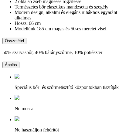
2 oldalsó zseb mágneses rögzítéssel
Természetes bőr elasztikus mandzsetta és szegély
Modern design, alkalmi és elegáns ruhákhoz egyaránt
alkalmas
Hossz: 66 cm
Modellünk 185 cm magas és 50-es méretet visel.
Összetétel
50% szarvasbőr, 40% bárányszőrme, 10% poliészter
Ápolás
Speciális bőr- és szőrmetisztító központokban tisztítják
Ne mossa
Ne használjon fehérítőt