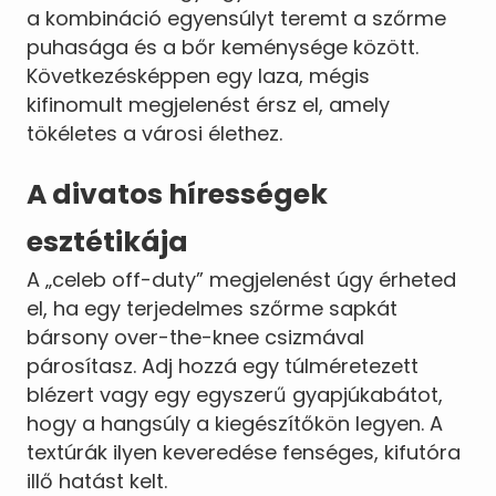
a kombináció egyensúlyt teremt a szőrme
puhasága és a bőr keménysége között.
Következésképpen egy laza, mégis
kifinomult megjelenést érsz el, amely
tökéletes a városi élethez.
A divatos hírességek
esztétikája
A „celeb off-duty” megjelenést úgy érheted
el, ha egy terjedelmes szőrme sapkát
bársony over-the-knee csizmával
párosítasz. Adj hozzá egy túlméretezett
blézert vagy egy egyszerű gyapjúkabátot,
hogy a hangsúly a kiegészítőkön legyen. A
textúrák ilyen keveredése fenséges, kifutóra
illő hatást kelt.