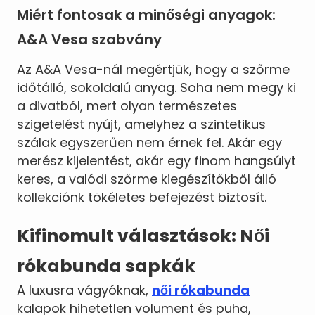
Miért fontosak a minőségi anyagok:
A&A Vesa szabvány
Az A&A Vesa-nál megértjük, hogy a szőrme
időtálló, sokoldalú anyag. Soha nem megy ki
a divatból, mert olyan természetes
szigetelést nyújt, amelyhez a szintetikus
szálak egyszerűen nem érnek fel. Akár egy
merész kijelentést, akár egy finom hangsúlyt
keres, a valódi szőrme kiegészítőkből álló
kollekciónk tökéletes befejezést biztosít.
Kifinomult választások: Női
rókabunda sapkák
A luxusra vágyóknak,
női rókabunda
kalapok hihetetlen volument és puha,