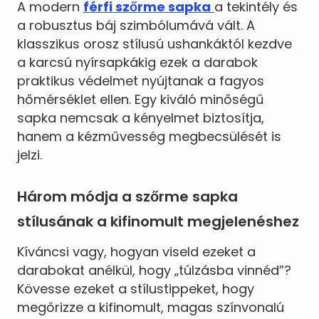
A modern
férfi szőrme sapka
a tekintély és
a robusztus báj szimbólumává vált. A
klasszikus orosz stílusú ushankáktól kezdve
a karcsú nyírsapkákig ezek a darabok
praktikus védelmet nyújtanak a fagyos
hőmérséklet ellen. Egy kiváló minőségű
sapka nemcsak a kényelmet biztosítja,
hanem a kézművesség megbecsülését is
jelzi.
Három módja a szőrme sapka
stílusának a kifinomult megjelenéshez
Kíváncsi vagy, hogyan viseld ezeket a
darabokat anélkül, hogy „túlzásba vinnéd”?
Kövesse ezeket a stílustippeket, hogy
megőrizze a kifinomult, magas színvonalú