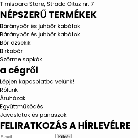
Timisoara Store, Strada Oituz nr. 7
NÉPSZERŰ TERMÉKEK
Báránybőr és juhbőr kabátok
Báránybőr és juhbőr kabátok
Bőr dzsekik
Birkabőr
Szőrme sapkák
a cégről
Lépjen kapcsolatba velünk!
Rólunk
Áruházak
Együttműködés
Javaslatok és panaszok
FELIRATKOZÁS A HÍRLEVÉLRE
Küldés