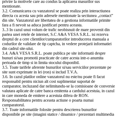
privire la motivele care au condus la aplicarea masurilor sus
mentionate.
3.2. Comunicarea cu vanzatorul se poate realiza prin interactiunea
directa cu acesta sau prin adresele mentionate la sectiunea „contact”
din site. Vanzatorul are libertatea de a gestiona informatiile primite
fara a fi nevoit sa aduca justificari pentru aceasta.
3..3 In cazul unui volum de trafic neobisnuit de mare provenit din
partea unei retele de internet, S.C A&A VESA S.R.L. isi rezerva
dreptul de a cere clientilor/cumparatorilor introducerea manuala a
codurilor de validare de tip captcha, in vedere protejarii informatiei
din cadrul site-ului.
3.4. A&A VESA S.R.L. poate publica pe site informatii despre
bunuri si/sau promotii practicate de catre acesta intr-o anumita
perioada de timp si in limita stocului disponibil.
3.5. Toate tarifele aferente bunurilor si/sau serviciilor prezentate pe
site sunt exprimate in lei (ron) si includ T.V.A.
3.6. In cazul platilor online vanzatorul nu este/nu poate fi facut
responsabil pentru niciun alt cost suplimentar suportat de
cumparator, incluzand dar nelimitandu-se la comisioane de conversie
valutara aplicate de catre banca emitenta a cardului acestuia, in cazul
in care moneda de emitere a acestuia difera de RON.
Responsabilitatea pentru aceasta actiune o poarta numai
cumparatorul.
3.7. Toate informatiile folosite pentru descrierea bunurilor
disponibile pe site (imagini statice / dinamice / prezentari multimedia