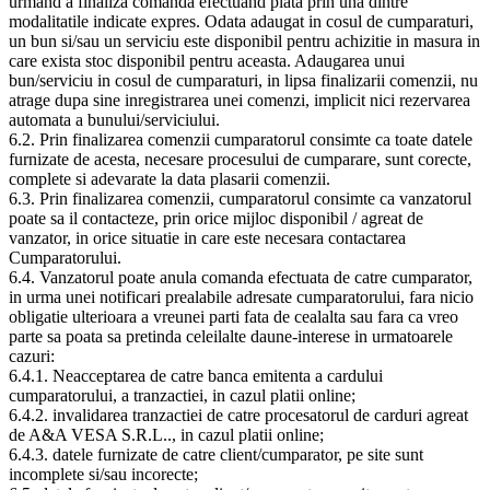
urmand a finaliza comanda efectuand plata prin una dintre
modalitatile indicate expres. Odata adaugat in cosul de cumparaturi,
un bun si/sau un serviciu este disponibil pentru achizitie in masura in
care exista stoc disponibil pentru aceasta. Adaugarea unui
bun/serviciu in cosul de cumparaturi, in lipsa finalizarii comenzii, nu
atrage dupa sine inregistrarea unei comenzi, implicit nici rezervarea
automata a bunului/serviciului.
6.2. Prin finalizarea comenzii cumparatorul consimte ca toate datele
furnizate de acesta, necesare procesului de cumparare, sunt corecte,
complete si adevarate la data plasarii comenzii.
6.3. Prin finalizarea comenzii, cumparatorul consimte ca vanzatorul
poate sa il contacteze, prin orice mijloc disponibil / agreat de
vanzator, in orice situatie in care este necesara contactarea
Cumparatorului.
6.4. Vanzatorul poate anula comanda efectuata de catre cumparator,
in urma unei notificari prealabile adresate cumparatorului, fara nicio
obligatie ulterioara a vreunei parti fata de cealalta sau fara ca vreo
parte sa poata sa pretinda celeilalte daune-interese in urmatoarele
cazuri:
6.4.1. Neacceptarea de catre banca emitenta a cardului
cumparatorului, a tranzactiei, in cazul platii online;
6.4.2. invalidarea tranzactiei de catre procesatorul de carduri agreat
de A&A VESA S.R.L.., in cazul platii online;
6.4.3. datele furnizate de catre client/cumparator, pe site sunt
incomplete si/sau incorecte;