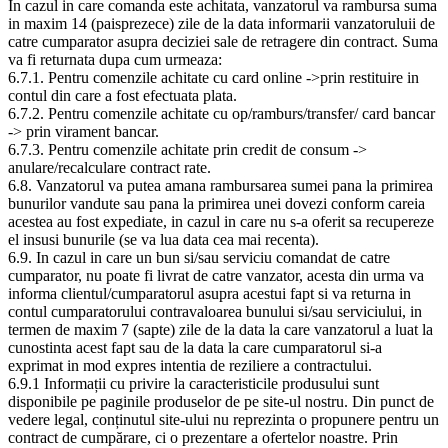
In cazul in care comanda este achitata, vanzatorul va rambursa suma
in maxim 14 (paisprezece) zile de la data informarii vanzatoruluii de
catre cumparator asupra deciziei sale de retragere din contract. Suma
va fi returnata dupa cum urmeaza:
6.7.1. Pentru comenzile achitate cu card online ->prin restituire in
contul din care a fost efectuata plata.
6.7.2. Pentru comenzile achitate cu op/ramburs/transfer/ card bancar
-> prin virament bancar.
6.7.3. Pentru comenzile achitate prin credit de consum ->
anulare/recalculare contract rate.
6.8. Vanzatorul va putea amana rambursarea sumei pana la primirea
bunurilor vandute sau pana la primirea unei dovezi conform careia
acestea au fost expediate, in cazul in care nu s-a oferit sa recupereze
el insusi bunurile (se va lua data cea mai recenta).
6.9. In cazul in care un bun si/sau serviciu comandat de catre
cumparator, nu poate fi livrat de catre vanzator, acesta din urma va
informa clientul/cumparatorul asupra acestui fapt si va returna in
contul cumparatorului contravaloarea bunului si/sau serviciului, in
termen de maxim 7 (sapte) zile de la data la care vanzatorul a luat la
cunostinta acest fapt sau de la data la care cumparatorul si-a
exprimat in mod expres intentia de reziliere a contractului.
6.9.1 Informații cu privire la caracteristicile produsului sunt
disponibile pe paginile produselor de pe site-ul nostru. Din punct de
vedere legal, conținutul site-ului nu reprezinta o propunere pentru un
contract de cumpărare, ci o prezentare a ofertelor noastre. Prin