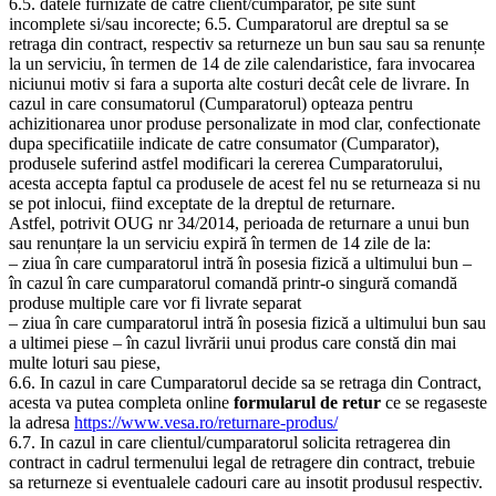
6.5. datele furnizate de catre client/cumparator, pe site sunt
incomplete si/sau incorecte; 6.5. Cumparatorul are dreptul sa se
retraga din contract, respectiv sa returneze un bun sau sau sa renunțe
la un serviciu, în termen de 14 de zile calendaristice, fara invocarea
niciunui motiv si fara a suporta alte costuri decât cele de livrare. In
cazul in care consumatorul (Cumparatorul) opteaza pentru
achizitionarea unor produse personalizate in mod clar, confectionate
dupa specificatiile indicate de catre consumator (Cumparator),
produsele suferind astfel modificari la cererea Cumparatorului,
acesta accepta faptul ca produsele de acest fel nu se returneaza si nu
se pot inlocui, fiind exceptate de la dreptul de returnare.
Astfel, potrivit OUG nr 34/2014, perioada de returnare a unui bun
sau renunțare la un serviciu expiră în termen de 14 zile de la:
– ziua în care cumparatorul intră în posesia fizică a ultimului bun –
în cazul în care cumparatorul comandă printr-o singură comandă
produse multiple care vor fi livrate separat
– ziua în care cumparatorul intră în posesia fizică a ultimului bun sau
a ultimei piese – în cazul livrării unui produs care constă din mai
multe loturi sau piese,
6.6. In cazul in care Cumparatorul decide sa se retraga din Contract,
acesta va putea completa online
formularul de retur
ce se regaseste
la adresa
https://www.vesa.ro/returnare-produs/
6.7. In cazul in care clientul/cumparatorul solicita retragerea din
contract in cadrul termenului legal de retragere din contract, trebuie
sa returneze si eventualele cadouri care au insotit produsul respectiv.