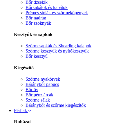
Bőr dzsekik
Bőrkabátok és kabátok
Prémes stólák és szőrmeköpenyek
Bőr nadrág
Bőr szoknyák
Kesztyűk és sapkák
Szőrmesapkák és Shearling kalapok
Szőrme kesztyűk és nyírókesztyűk
Bőr kesztyű
Kiegészítő
Szőrme nyakörvek
Báránybőr papucs
Bőr öv
Bőr pénztárcák
Szőrme sálak
Báránybőr és szőrme kiegészítők
Férfiak
Ruházat