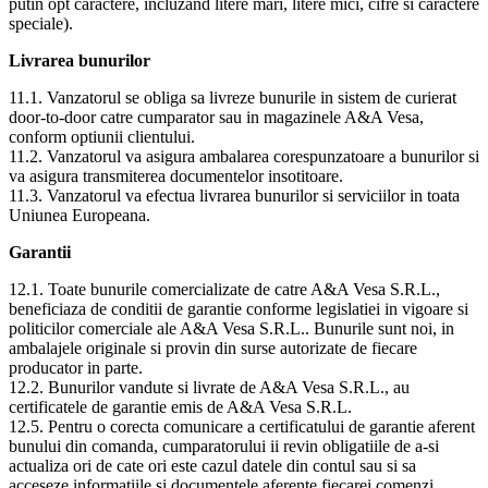
putin opt caractere, incluzand litere mari, litere mici, cifre si caractere
speciale).
Livrarea bunurilor
11.1. Vanzatorul se obliga sa livreze bunurile in sistem de curierat
door-to-door catre cumparator sau in magazinele A&A Vesa,
conform optiunii clientului.
11.2. Vanzatorul va asigura ambalarea corespunzatoare a bunurilor si
va asigura transmiterea documentelor insotitoare.
11.3. Vanzatorul va efectua livrarea bunurilor si serviciilor in toata
Uniunea Europeana.
Garantii
12.1. Toate bunurile comercializate de catre A&A Vesa S.R.L.,
beneficiaza de conditii de garantie conforme legislatiei in vigoare si
politicilor comerciale ale A&A Vesa S.R.L.. Bunurile sunt noi, in
ambalajele originale si provin din surse autorizate de fiecare
producator in parte.
12.2. Bunurilor vandute si livrate de A&A Vesa S.R.L., au
certificatele de garantie emis de A&A Vesa S.R.L.
12.5. Pentru o corecta comunicare a certificatului de garantie aferent
bunului din comanda, cumparatorului ii revin obligatiile de a-si
actualiza ori de cate ori este cazul datele din contul sau si sa
acceseze informatiile si documentele aferente fiecarei comenzi,