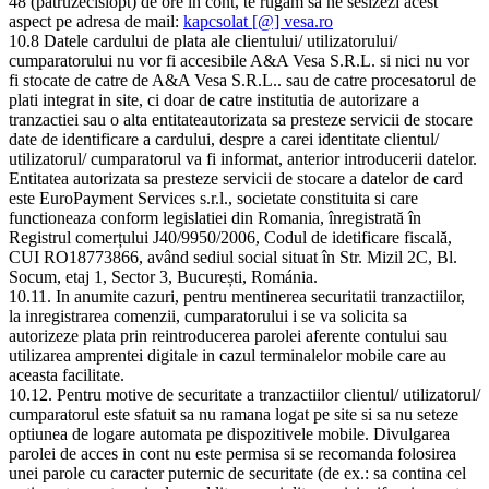
48 (patruzecisiopt) de ore in cont, te rugam sa ne sesizezi acest
aspect pe adresa de mail:
kapcsolat [@] vesa.ro
10.8 Datele cardului de plata ale clientului/ utilizatorului/
cumparatorului nu vor fi accesibile A&A Vesa S.R.L. si nici nu vor
fi stocate de catre de A&A Vesa S.R.L.. sau de catre procesatorul de
plati integrat in site, ci doar de catre institutia de autorizare a
tranzactiei sau o alta entitateautorizata sa presteze servicii de stocare
date de identificare a cardului, despre a carei identitate clientul/
utilizatorul/ cumparatorul va fi informat, anterior introducerii datelor.
Entitatea autorizata sa presteze servicii de stocare a datelor de card
este EuroPayment Services s.r.l., societate constituita si care
functioneaza conform legislatiei din Romania, înregistrată în
Registrul comerțului J40/9950/2006, Codul de idetificare fiscală,
CUI RO18773866, având sediul social situat în Str. Mizil 2C, Bl.
Socum, etaj 1, Sector 3, București, Románia.
10.11. In anumite cazuri, pentru mentinerea securitatii tranzactiilor,
la inregistrarea comenzii, cumparatorului i se va solicita sa
autorizeze plata prin reintroducerea parolei aferente contului sau
utilizarea amprentei digitale in cazul terminalelor mobile care au
aceasta facilitate.
10.12. Pentru motive de securitate a tranzactiilor clientul/ utilizatorul/
cumparatorul este sfatuit sa nu ramana logat pe site si sa nu seteze
optiunea de logare automata pe dispozitivele mobile. Divulgarea
parolei de acces in cont nu este permisa si se recomanda folosirea
unei parole cu caracter puternic de securitate (de ex.: sa contina cel