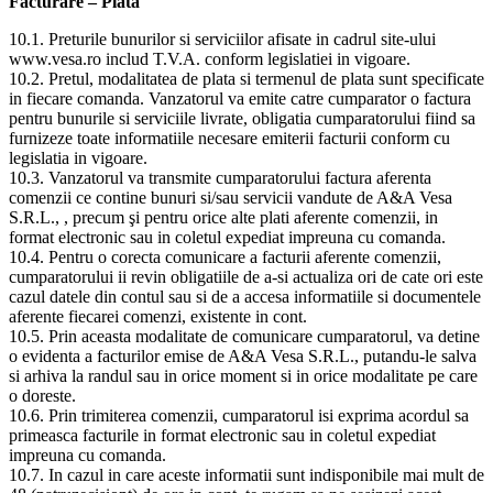
Facturare – Plata
10.1. Preturile bunurilor si serviciilor afisate in cadrul site-ului
www.vesa.ro includ T.V.A. conform legislatiei in vigoare.
10.2. Pretul, modalitatea de plata si termenul de plata sunt specificate
in fiecare comanda. Vanzatorul va emite catre cumparator o factura
pentru bunurile si serviciile livrate, obligatia cumparatorului fiind sa
furnizeze toate informatiile necesare emiterii facturii conform cu
legislatia in vigoare.
10.3. Vanzatorul va transmite cumparatorului factura aferenta
comenzii ce contine bunuri si/sau servicii vandute de A&A Vesa
S.R.L., , precum şi pentru orice alte plati aferente comenzii, in
format electronic sau in coletul expediat impreuna cu comanda.
10.4. Pentru o corecta comunicare a facturii aferente comenzii,
cumparatorului ii revin obligatiile de a-si actualiza ori de cate ori este
cazul datele din contul sau si de a accesa informatiile si documentele
aferente fiecarei comenzi, existente in cont.
10.5. Prin aceasta modalitate de comunicare cumparatorul, va detine
o evidenta a facturilor emise de A&A Vesa S.R.L., putandu-le salva
si arhiva la randul sau in orice moment si in orice modalitate pe care
o doreste.
10.6. Prin trimiterea comenzii, cumparatorul isi exprima acordul sa
primeasca facturile in format electronic sau in coletul expediat
impreuna cu comanda.
10.7. In cazul in care aceste informatii sunt indisponibile mai mult de