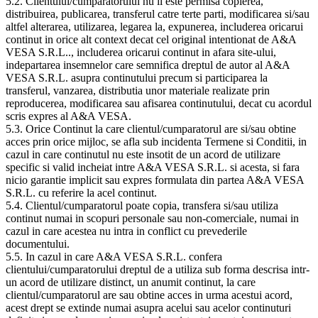
5.2. Clientului/cumparatorului nu ii este permisa copierea,
distribuirea, publicarea, transferul catre terte parti, modificarea si/sau
altfel alterarea, utilizarea, legarea la, expunerea, includerea oricarui
continut in orice alt context decat cel original intentionat de A&A
VESA S.R.L.., includerea oricarui continut in afara site-ului,
indepartarea insemnelor care semnifica dreptul de autor al A&A
VESA S.R.L. asupra continutului precum si participarea la
transferul, vanzarea, distributia unor materiale realizate prin
reproducerea, modificarea sau afisarea continutului, decat cu acordul
scris expres al A&A VESA.
5.3. Orice Continut la care clientul/cumparatorul are si/sau obtine
acces prin orice mijloc, se afla sub incidenta Termene si Conditii, in
cazul in care continutul nu este insotit de un acord de utilizare
specific si valid incheiat intre A&A VESA S.R.L. si acesta, si fara
nicio garantie implicit sau expres formulata din partea A&A VESA
S.R.L. cu referire la acel continut.
5.4. Clientul/cumparatorul poate copia, transfera si/sau utiliza
continut numai in scopuri personale sau non-comerciale, numai in
cazul in care acestea nu intra in conflict cu prevederile
documentului.
5.5. In cazul in care A&A VESA S.R.L. confera
clientului/cumparatorului dreptul de a utiliza sub forma descrisa intr-
un acord de utilizare distinct, un anumit continut, la care
clientul/cumparatorul are sau obtine acces in urma acestui acord,
acest drept se extinde numai asupra acelui sau acelor continuturi