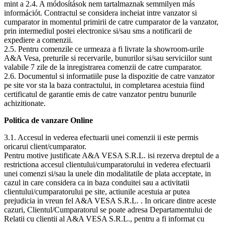
mint a 2.4. A módosítások nem tartalmaznak semmilyen más
információt. Contractul se considera incheiat intre vanzator si
cumparator in momentul primirii de catre cumparator de la vanzator,
prin intermediul postei electronice si/sau sms a notificarii de
expediere a comenzii.
2.5. Pentru comenzile ce urmeaza a fi livrate la showroom-urile
A&A Vesa, preturile si recervarile, bunurilor si/sau serviciilor sunt
valabile 7 zile de la inregistrarea comenzii de catre cumparator.
2.6. Documentul si informatiile puse la dispozitie de catre vanzator
pe site vor sta la baza contractului, in completarea acestuia fiind
certificatul de garantie emis de catre vanzator pentru bunurile
achizitionate.
Politica de vanzare Online
3.1. Accesul in vederea efectuarii unei comenzii ii este permis
oricarui client/cumparator.
Pentru motive justificate A&A VESA S.R.L. isi rezerva dreptul de a
restrictiona accesul clientului/cumparatorului in vederea efectuarii
unei comenzi si/sau la unele din modalitatile de plata acceptate, in
cazul in care considera ca in baza conduitei sau a activitatii
clientului/cumparatorului pe site, actiunile acestuia ar putea
prejudicia in vreun fel A&A VESA S.R.L. . In oricare dintre aceste
cazuri, Clientul/Cumparatorul se poate adresa Departamentului de
Relatii cu clientii al A&A VESA S.R.L., pentru a fi informat cu