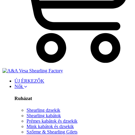
ÚJ ÉRKEZŐK
Nők
Ruházat
Shearling dzsekik
Shearling kabátok
Prémes kabátok és dzsekik
Mink kabátok és dzsekik
Szőrme & Shearling Gilets