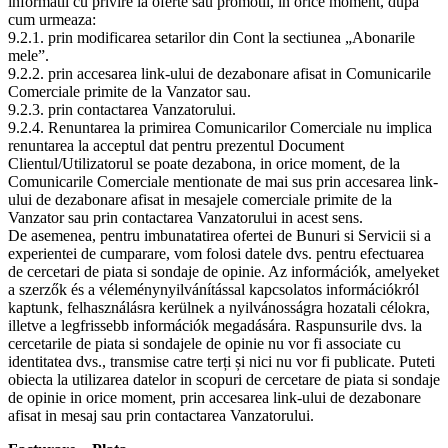
informatii cu privire la oferte sau promotii, in orice moment, dupa
cum urmeaza:
9.2.1. prin modificarea setarilor din Cont la sectiunea „Abonarile
mele”.
9.2.2. prin accesarea link-ului de dezabonare afisat in Comunicarile
Comerciale primite de la Vanzator sau.
9.2.3. prin contactarea Vanzatorului.
9.2.4. Renuntarea la primirea Comunicarilor Comerciale nu implica
renuntarea la acceptul dat pentru prezentul Document
Clientul/Utilizatorul se poate dezabona, in orice moment, de la
Comunicarile Comerciale mentionate de mai sus prin accesarea link-
ului de dezabonare afisat in mesajele comerciale primite de la
Vanzator sau prin contactarea Vanzatorului in acest sens.
De asemenea, pentru imbunatatirea ofertei de Bunuri si Servicii si a
experientei de cumparare, vom folosi datele dvs. pentru efectuarea
de cercetari de piata si sondaje de opinie. Az információk, amelyeket
a szerzők és a véleménynyilvánítással kapcsolatos információkról
kaptunk, felhasználásra kerülnek a nyilvánosságra hozatali célokra,
illetve a legfrissebb információk megadására. Raspunsurile dvs. la
cercetarile de piata si sondajele de opinie nu vor fi associate cu
identitatea dvs., transmise catre terți și nici nu vor fi publicate. Puteti
obiecta la utilizarea datelor in scopuri de cercetare de piata si sondaje
de opinie in orice moment, prin accesarea link-ului de dezabonare
afisat in mesaj sau prin contactarea Vanzatorului.