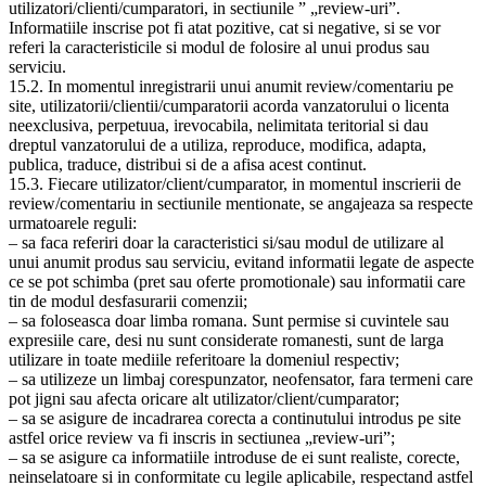
utilizatori/clienti/cumparatori, in sectiunile ” „review-uri”.
Informatiile inscrise pot fi atat pozitive, cat si negative, si se vor
referi la caracteristicile si modul de folosire al unui produs sau
serviciu.
15.2. In momentul inregistrarii unui anumit review/comentariu pe
site, utilizatorii/clientii/cumparatorii acorda vanzatorului o licenta
neexclusiva, perpetuua, irevocabila, nelimitata teritorial si dau
dreptul vanzatorului de a utiliza, reproduce, modifica, adapta,
publica, traduce, distribui si de a afisa acest continut.
15.3. Fiecare utilizator/client/cumparator, in momentul inscrierii de
review/comentariu in sectiunile mentionate, se angajeaza sa respecte
urmatoarele reguli:
– sa faca referiri doar la caracteristici si/sau modul de utilizare al
unui anumit produs sau serviciu, evitand informatii legate de aspecte
ce se pot schimba (pret sau oferte promotionale) sau informatii care
tin de modul desfasurarii comenzii;
– sa foloseasca doar limba romana. Sunt permise si cuvintele sau
expresiile care, desi nu sunt considerate romanesti, sunt de larga
utilizare in toate mediile referitoare la domeniul respectiv;
– sa utilizeze un limbaj corespunzator, neofensator, fara termeni care
pot jigni sau afecta oricare alt utilizator/client/cumparator;
– sa se asigure de incadrarea corecta a continutului introdus pe site
astfel orice review va fi inscris in sectiunea „review-uri”;
– sa se asigure ca informatiile introduse de ei sunt realiste, corecte,
neinselatoare si in conformitate cu legile aplicabile, respectand astfel