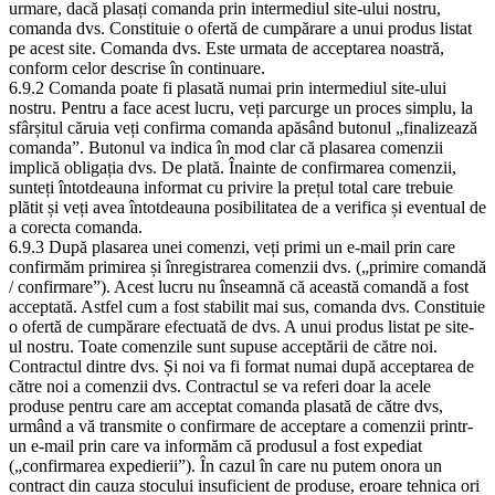
urmare, dacă plasați comanda prin intermediul site-ului nostru,
comanda dvs. Constituie o ofertă de cumpărare a unui produs listat
pe acest site. Comanda dvs. Este urmata de acceptarea noastră,
conform celor descrise în continuare.
6.9.2 Comanda poate fi plasată numai prin intermediul site-ului
nostru. Pentru a face acest lucru, veți parcurge un proces simplu, la
sfârșitul căruia veți confirma comanda apăsând butonul „finalizează
comanda”. Butonul va indica în mod clar că plasarea comenzii
implică obligația dvs. De plată. Înainte de confirmarea comenzii,
sunteți întotdeauna informat cu privire la prețul total care trebuie
plătit și veți avea întotdeauna posibilitatea de a verifica și eventual de
a corecta comanda.
6.9.3 După plasarea unei comenzi, veți primi un e-mail prin care
confirmăm primirea și înregistrarea comenzii dvs. („primire comandă
/ confirmare”). Acest lucru nu înseamnă că această comandă a fost
acceptată. Astfel cum a fost stabilit mai sus, comanda dvs. Constituie
o ofertă de cumpărare efectuată de dvs. A unui produs listat pe site-
ul nostru. Toate comenzile sunt supuse acceptării de către noi.
Contractul dintre dvs. Și noi va fi format numai după acceptarea de
către noi a comenzii dvs. Contractul se va referi doar la acele
produse pentru care am acceptat comanda plasată de către dvs,
urmând a vă transmite o confirmare de acceptare a comenzii printr-
un e-mail prin care va informăm că produsul a fost expediat
(„confirmarea expedierii”). În cazul în care nu putem onora un
contract din cauza stocului insuficient de produse, eroare tehnica ori