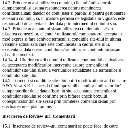
14.2. Prin crearea si utilizarea contului, clientul / utilizatorul/
cumparatorul isi asuma raspunderea pentru mentinerea
confidentialitatii datelor de cont (user si parola) si pentru gestionarea
accesarii contului, si, in masura permisa de legislatia in vigoare, este
responsabil de activitatea derulata prin intermediul contului sau.
14.3. Prin crearea contului si/sau utilizarea continutului si/sau
plasarea comenzilor, clientul / utilizatorul/ cumparatorul accepta in
mod expres si fara echivoc termenii si conditiile site-ului in ultima
versiune actualizata care este comunicata in cadrul site-ului,
existenta la data crearii contului si/sau utilizarii continutului si/sau
plasarii comenzii.
14 14..4. Ulterior crearii contului utilizarea continutului echivaleaza
cu acceptarea modificarilor intervenite asupra termenilor si
conditiilor site-ului si/sau a versiunilor actualizate ale termenilor si
conditiilor site-ului.
14.5. Termenii si conditiile site-ului pot fi modificati oricand de catre
A&A Vesa S.R.L., acestia fiind opozabili clientilor / utilizatorilor/
cumparatorilor de la data afisarii in site.acceptarea termenilor si
conditiilor site-ului se confirma prin bifarea check boxului
corespunzator din site si/sau prin trimiterea comenzii si/sau prin
efectuarea unei plati online.
Inscrierea de Review-uri, Comentarii
15.1. Inscrierea de review-uri, comentarii se poate face, de catre