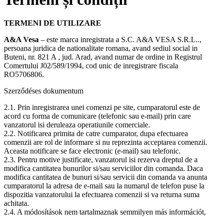
TERMENI DE UTILIZARE
A&A Vesa
– este marca inregistrata a S.C. A&A VESA S.R.L..,
persoana juridica de nationalitate romana, avand sediul social in
Buteni, nr. 821 A , jud. Arad, avand numar de ordine in Registrul
Comertului J02/589/1994, cod unic de inregistrare fiscala
RO5706806.
Szerződéses dokumentum
2.1. Prin inregistrarea unei comenzi pe site, cumparatorul este de
acord cu forma de comunicare (telefonic sau e-mail) prin care
vanzatorul isi deruleaza operatiunile comerciale.
2.2. Notificarea primita de catre cumparator, dupa efectuarea
comenzii are rol de informare si nu reprezinta acceptarea comenzii.
Aceasta notificare se face electronic (e-mail) sau telefonic.
2.3. Pentru motive justificate, vanzatorul isi rezerva dreptul de a
modifica cantitatea bunurilor si/sau serviciilor din comanda. Daca
modifica cantitatea de bunuri si/sau servicii din comanda va anunta
cumparatorul la adresa de e-mail sau la numarul de telefon puse la
dispozitia vanzatorului la efectuarea comenzii si va returna suma
achitata.
2.4. A módosítások nem tartalmaznak semmilyen más információt,