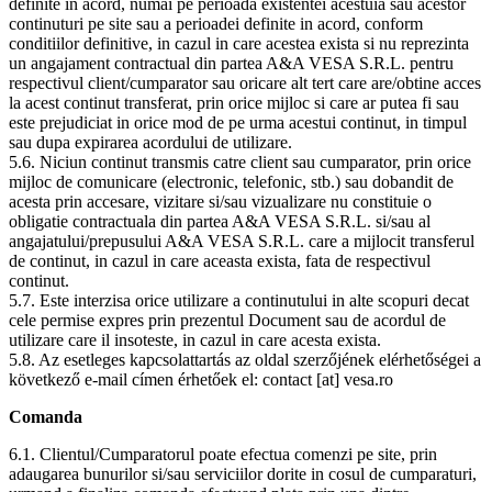
definite in acord, numai pe perioada existentei acestuia sau acestor
continuturi pe site sau a perioadei definite in acord, conform
conditiilor definitive, in cazul in care acestea exista si nu reprezinta
un angajament contractual din partea A&A VESA S.R.L. pentru
respectivul client/cumparator sau oricare alt tert care are/obtine acces
la acest continut transferat, prin orice mijloc si care ar putea fi sau
este prejudiciat in orice mod de pe urma acestui continut, in timpul
sau dupa expirarea acordului de utilizare.
5.6. Niciun continut transmis catre client sau cumparator, prin orice
mijloc de comunicare (electronic, telefonic, stb.) sau dobandit de
acesta prin accesare, vizitare si/sau vizualizare nu constituie o
obligatie contractuala din partea A&A VESA S.R.L. si/sau al
angajatului/prepusului A&A VESA S.R.L. care a mijlocit transferul
de continut, in cazul in care aceasta exista, fata de respectivul
continut.
5.7. Este interzisa orice utilizare a continutului in alte scopuri decat
cele permise expres prin prezentul Document sau de acordul de
utilizare care il insoteste, in cazul in care acesta exista.
5.8. Az esetleges kapcsolattartás az oldal szerzőjének elérhetőségei a
következő e-mail címen érhetőek el: contact [at] vesa.ro
Comanda
6.1. Clientul/Cumparatorul poate efectua comenzi pe site, prin
adaugarea bunurilor si/sau serviciilor dorite in cosul de cumparaturi,