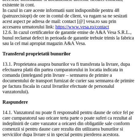
existente in cont.
In cazul in care aceste informatii sunt indisponibile pentru 48
(patruzecisiopt) de ore in contul de client, va rugam sa ne sesizati
acest aspect pe adresa de mail: contact [@] vesa.ro sau prin
accesarea urmatorului link:
https://www.vesa.ro/contact
12.6. In cazul certificatelor de garantie emise de A&A Vesa S.R.L.,
bunul reclamat defect in perioada de garantie trebuie trimis la fabrica
sau la cel mai apropiat magazin A&A Vesa.
Transferul proprietatii bunurilor
13.1. Proprietatea asupra bunurilor va fi transferata la livrare, dupa
efectuarea platii din partea cumparatorului in locatia indicata in
comanda (intelegand prin livrare – semnarea de primire a
documentului de transport furnizat de curier sau semnarea de primire
pe factura fiscala in cazul livrarilor efectuate de personalul
vanzatorului).
Raspundere
14.1. Vanzatorul nu poate fi responsabil pentru daune de orice fel pe
care cumparatorul sau oricare terta parte o poate suferi ca rezultat al
indeplinirii de catre vanzator a oricarei din obligatiile sale conform
comenzii si pentru daune care rezulta din utilizarea bunurilor si
serviciilor dupa livrare si in special pentru pierderea acestora.