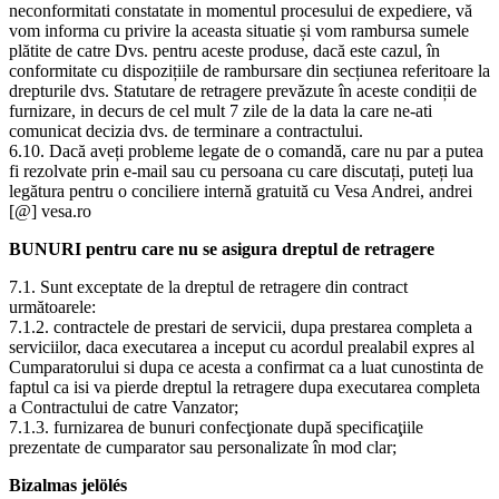
neconformitati constatate in momentul procesului de expediere, vă
vom informa cu privire la aceasta situatie și vom rambursa sumele
plătite de catre Dvs. pentru aceste produse, dacă este cazul, în
conformitate cu dispozițiile de rambursare din secțiunea referitoare la
drepturile dvs. Statutare de retragere prevăzute în aceste condiții de
furnizare, in decurs de cel mult 7 zile de la data la care ne-ati
comunicat decizia dvs. de terminare a contractului.
6.10. Dacă aveți probleme legate de o comandă, care nu par a putea
fi rezolvate prin e-mail sau cu persoana cu care discutați, puteți lua
legătura pentru o conciliere internă gratuită cu Vesa Andrei, andrei
[@] vesa.ro
BUNURI pentru care nu se asigura dreptul de retragere
7.1. Sunt exceptate de la dreptul de retragere din contract
următoarele:
7.1.2. contractele de prestari de servicii, dupa prestarea completa a
serviciilor, daca executarea a inceput cu acordul prealabil expres al
Cumparatorului si dupa ce acesta a confirmat ca a luat cunostinta de
faptul ca isi va pierde dreptul la retragere dupa executarea completa
a Contractului de catre Vanzator;
7.1.3. furnizarea de bunuri confecţionate după specificaţiile
prezentate de cumparator sau personalizate în mod clar;
Bizalmas jelölés