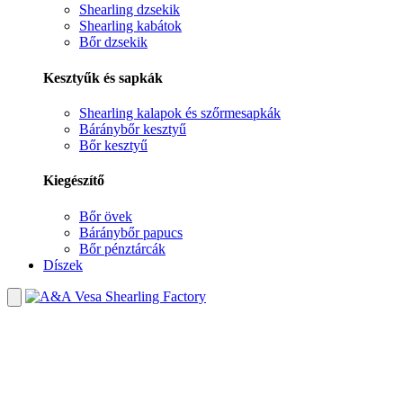
Shearling dzsekik
Shearling kabátok
Bőr dzsekik
Kesztyűk és sapkák
Shearling kalapok és szőrmesapkák
Báránybőr kesztyű
Bőr kesztyű
Kiegészítő
Bőr övek
Báránybőr papucs
Bőr pénztárcák
Díszek