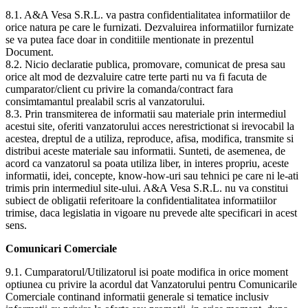
8.1. A&A Vesa S.R.L. va pastra confidentialitatea informatiilor de
orice natura pe care le furnizati. Dezvaluirea informatiilor furnizate
se va putea face doar in conditiile mentionate in prezentul
Document.
8.2. Nicio declaratie publica, promovare, comunicat de presa sau
orice alt mod de dezvaluire catre terte parti nu va fi facuta de
cumparator/client cu privire la comanda/contract fara
consimtamantul prealabil scris al vanzatorului.
8.3. Prin transmiterea de informatii sau materiale prin intermediul
acestui site, oferiti vanzatorului acces nerestrictionat si irevocabil la
acestea, dreptul de a utiliza, reproduce, afisa, modifica, transmite si
distribui aceste materiale sau informatii. Sunteti, de asemenea, de
acord ca vanzatorul sa poata utiliza liber, in interes propriu, aceste
informatii, idei, concepte, know-how-uri sau tehnici pe care ni le-ati
trimis prin intermediul site-ului. A&A Vesa S.R.L. nu va constitui
subiect de obligatii referitoare la confidentialitatea informatiilor
trimise, daca legislatia in vigoare nu prevede alte specificari in acest
sens.
Comunicari Comerciale
9.1. Cumparatorul/Utilizatorul isi poate modifica in orice moment
optiunea cu privire la acordul dat Vanzatorului pentru Comunicarile
Comerciale continand informatii generale si tematice inclusiv