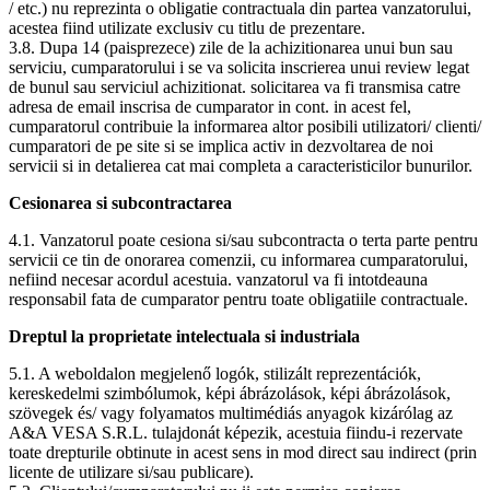
/ etc.) nu reprezinta o obligatie contractuala din partea vanzatorului,
acestea fiind utilizate exclusiv cu titlu de prezentare.
3.8. Dupa 14 (paisprezece) zile de la achizitionarea unui bun sau
serviciu, cumparatorului i se va solicita inscrierea unui review legat
de bunul sau serviciul achizitionat. solicitarea va fi transmisa catre
adresa de email inscrisa de cumparator in cont. in acest fel,
cumparatorul contribuie la informarea altor posibili utilizatori/ clienti/
cumparatori de pe site si se implica activ in dezvoltarea de noi
servicii si in detalierea cat mai completa a caracteristicilor bunurilor.
Cesionarea si subcontractarea
4.1. Vanzatorul poate cesiona si/sau subcontracta o terta parte pentru
servicii ce tin de onorarea comenzii, cu informarea cumparatorului,
nefiind necesar acordul acestuia. vanzatorul va fi intotdeauna
responsabil fata de cumparator pentru toate obligatiile contractuale.
Dreptul la proprietate intelectuala si industriala
5.1. A weboldalon megjelenő logók, stilizált reprezentációk,
kereskedelmi szimbólumok, képi ábrázolások, képi ábrázolások,
szövegek és/ vagy folyamatos multimédiás anyagok kizárólag az
A&A VESA S.R.L. tulajdonát képezik, acestuia fiindu-i rezervate
toate drepturile obtinute in acest sens in mod direct sau indirect (prin
licente de utilizare si/sau publicare).