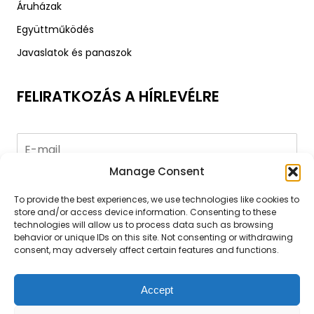
Áruházak
Együttműködés
Javaslatok és panaszok
FELIRATKOZÁS A HÍRLEVÉLRE
Manage Consent
Küldés
To provide the best experiences, we use technologies like cookies to
store and/or access device information. Consenting to these
technologies will allow us to process data such as browsing
behavior or unique IDs on this site. Not consenting or withdrawing
consent, may adversely affect certain features and functions.
Általános szerződési feltételek
|
Adatvédelmi nyilatkozat
Accept
|
Cookie policy
|
ANPC
Copyright © 2007 - 2026 A&A Vesa SRL, CUI: RO5706806, Reg.