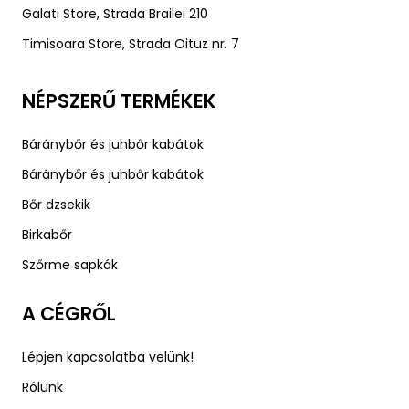
Galati Store, Strada Brailei 210
Timisoara Store, Strada Oituz nr. 7
NÉPSZERŰ TERMÉKEK
Báránybőr és juhbőr kabátok
Báránybőr és juhbőr kabátok
Bőr dzsekik
Birkabőr
Szőrme sapkák
A CÉGRŐL
Lépjen kapcsolatba velünk!
Rólunk