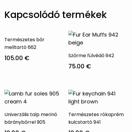
Kapcsolódó termékek
Természetes bőr
melltartó 662
Szőrme fülvédő 942
105.00
€
75.00
€
Ennek
a
Ennek
terméknek
a
több
terméknek
variációja
több
van.
variációja
Univerzális talp merinó
Természetes rókaprém
A
van.
báránybőrrel 905
kulcstartó 941
változatok
A