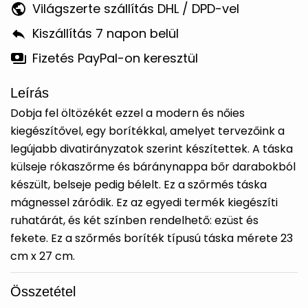
Világszerte szállítás DHL / DPD-vel
Kiszállítás 7 napon belül
Fizetés PayPal-on keresztül
Leírás
Dobja fel öltözékét ezzel a modern és nőies
kiegészítővel, egy borítékkal, amelyet tervezőink a
legújabb divatirányzatok szerint készítettek. A táska
külseje rókaszőrme és báránynappa bőr darabokból
készült, belseje pedig bélelt. Ez a szőrmés táska
mágnessel záródik. Ez az egyedi termék kiegészíti
ruhatárát, és két színben rendelhető: ezüst és
fekete. Ez a szőrmés boríték típusú táska mérete 23
cm x 27 cm.
Összetétel