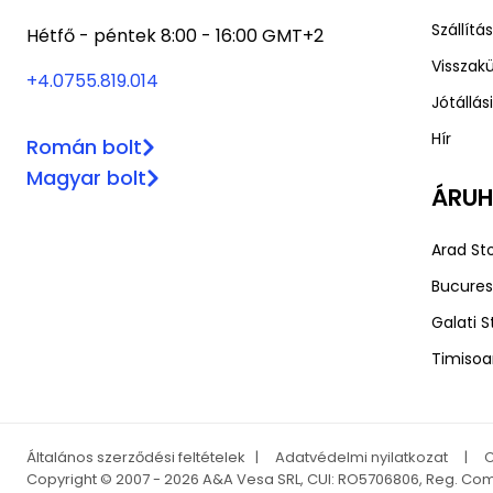
Szállít
Hétfő - péntek 8:00 - 16:00 GMT+2
Visszakü
+4.0755.819.014
Jótállás
Hír
Román bolt
Magyar bolt
ÁRU
Arad Sto
Bucurest
Galati S
Timisoar
Általános szerződési feltételek
|
Adatvédelmi nyilatkozat
|
C
Copyright © 2007 - 2026 A&A Vesa SRL, CUI: RO5706806, Reg. Com