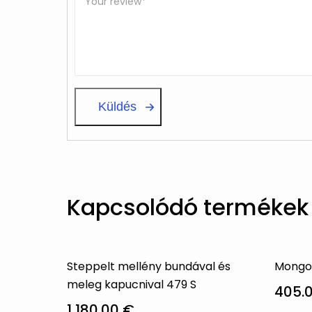
Kapcsolódó termékek
Steppelt mellény bundával és
Mongol
meleg kapucnival 479 S
405.
1,180.00
€