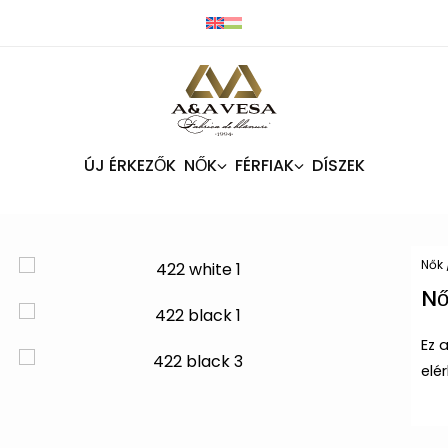
ÚJ ÉRKEZŐK
NŐK
FÉRFIAK
DÍSZEK
Nők
Nő
Ez 
elé