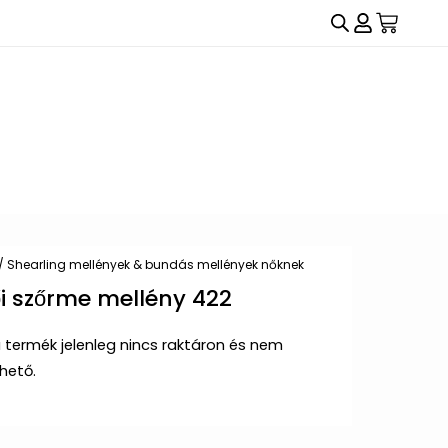
/
Shearling mellények & bundás mellények nőknek
i szőrme mellény 422
a termék jelenleg nincs raktáron és nem
rhető.