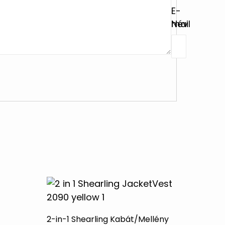
E-
Név
mail
2-in-1 Shearling Kabát/Mellény