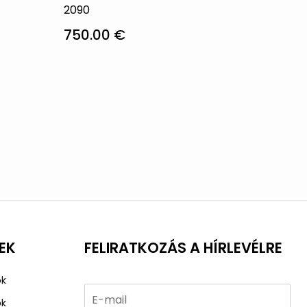
2090
750.00
€
Ennek
a
terméknek
több
variációja
van.
A
változatok
a
termékoldalon
választhatók
EK
FELIRATKOZÁS A HÍRLEVÉLRE
ki
ok
ok