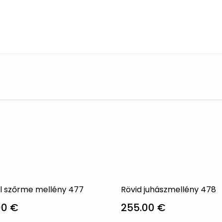
 szőrme mellény 477
Rövid juhászmellény 478
00
€
255.00
€