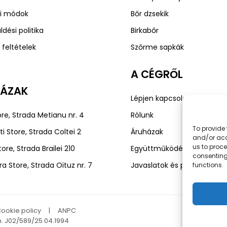
ási módok
Bőr dzsekik
ldési politika
Birkabőr
i feltételek
Szőrme sapkák
A CÉGRŐL
HÁZAK
Lépjen kapcsolatba velünk!
re, Strada Metianu nr. 4
Rólunk
To provide 
i Store, Strada Coltei 2
Áruházak
and/or acc
us to proce
tore, Strada Brailei 210
Együttműködés
consenting
a Store, Strada Oituz nr. 7
Javaslatok és panaszok
functions.
ookie policy
|
ANPC
. J02/589/25.04.1994