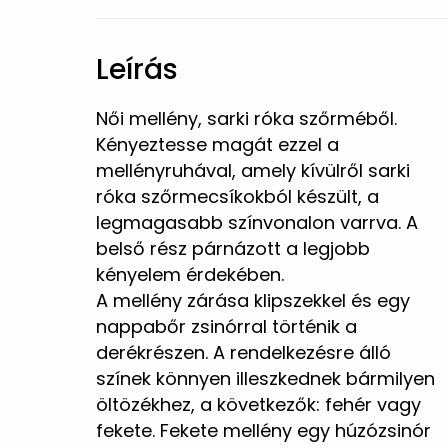
Leírás
Női mellény, sarki róka szőrméből.
Kényeztesse magát ezzel a
mellényruhával, amely kívülről sarki
róka szőrmecsíkokból készült, a
legmagasabb színvonalon varrva. A
belső rész párnázott a legjobb
kényelem érdekében.
A mellény zárása klipszekkel és egy
nappabőr zsinórral történik a
derékrészen. A rendelkezésre álló
színek könnyen illeszkednek bármilyen
öltözékhez, a következők: fehér vagy
fekete. Fekete mellény egy húzózsinór