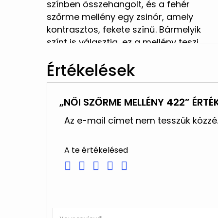
színben összehangolt, és a fehér
szőrme mellény egy zsinór, amely
kontrasztos, fekete színű. Bármelyik
színt is választja, ez a mellény teszi
teljessé az egész ruhatárat.
Értékelések
„NŐI SZŐRME MELLÉNY 422” ÉRTÉ
Az e-mail címet nem tesszük közzé
A te értékelésed