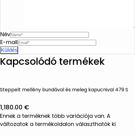
Név
E-mail
Kapcsolódó termékek
Steppelt mellény bundával és meleg kapucnival 479 S
1,180.00
€
Ennek a terméknek több variációja van. A
változatok a termékoldalon választhatók ki