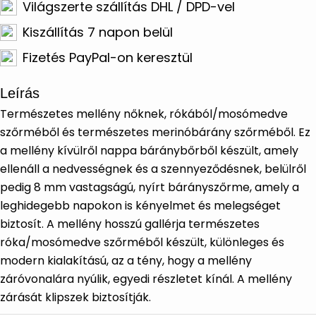
Világszerte szállítás DHL / DPD-vel
Kiszállítás 7 napon belül
Fizetés PayPal-on keresztül
Leírás
Természetes mellény nőknek, rókából/mosómedve
szőrméből és természetes merinóbárány szőrméből. Ez
a mellény kívülről nappa báránybőrből készült, amely
ellenáll a nedvességnek és a szennyeződésnek, belülről
pedig 8 mm vastagságú, nyírt bárányszőrme, amely a
leghidegebb napokon is kényelmet és melegséget
biztosít. A mellény hosszú gallérja természetes
róka/mosómedve szőrméből készült, különleges és
modern kialakítású, az a tény, hogy a mellény
záróvonalára nyúlik, egyedi részletet kínál. A mellény
zárását klipszek biztosítják.