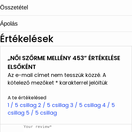
Összetétel
Ápolás
Értékelések
Speciális bőr- és szőrmetisztító
központokban tisztítják
„NŐI SZŐRME MELLÉNY 453” ÉRTÉKELÉSE
Ne mossa
ELSŐKÉNT
Ne használjon fehérítőt
Az e-mail címet nem tesszük közzé.
A
Ne vasalja
kötelező mezőket
*
karakterrel jelöltük
Ne tisztítsa vegyileg
A te értékelésed
Ne szárítsa szárítógépben
1 / 5 csillag
2 / 5 csillag
3 / 5 csillag
4 / 5
csillag
Ne facsarja ki
5 / 5 csillag