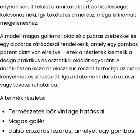
enyhén sérült felületű, ami karaktert és hitelességet
kölcsönöz neki, így tökéletes a merész, mégis kifinomult
megjelenéshez.
A modell magas gallérral, oldalsó cipzáras zsebekkel és
egy cipzáras záródással rendelkezik, amely egy gombos
patent alatt van elrejtve – ezek a részletek kiemelik a
design praktikus és esztétikai oldalát egyaránt. A
derékrészen diszkrét elasztikus részlet biztosítja az extra
kényelmet és struktúrát. Igazi statement darab az őszi
vagy tavaszi ruhatárba.
A termék részletei
Természetes bőr vintage hatással
Magas gallér
Elülső cipzáras lezárás, amelyet egy gombos
patent rejt el