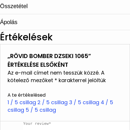
Összetétel
2 cipzáras oldalzseb
Diszkrét elasztikus derékrész (oldalt)
Ápolás
100% báránybőr
Modern bomber szabás
Értékelések
Hossz: 51 cm
Speciális bőr- és szőrmetisztító
Modellünk 175 cm magas és 36-os méretet
központokban tisztítják
visel.
„RÖVID BOMBER DZSEKI 1065”
Ne mossa
ÉRTÉKELÉSE ELSŐKÉNT
Ne használjon fehérítőt
Az e-mail címet nem tesszük közzé.
A
Ne vasalja
kötelező mezőket
*
karakterrel jelöltük
Ne tisztítsa vegyileg
A te értékelésed
Ne szárítsa szárítógépben
1 / 5 csillag
2 / 5 csillag
3 / 5 csillag
4 / 5
csillag
Ne facsarja ki
5 / 5 csillag