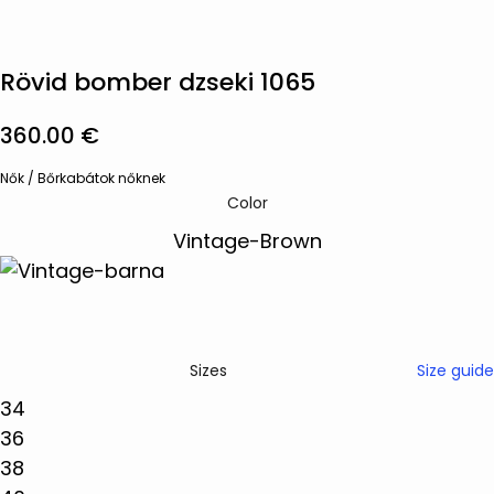
Rövid bomber dzseki 1065
360.00
€
Nők
/
Bőrkabátok nőknek
Color
Size guide
Sizes
34
36
38