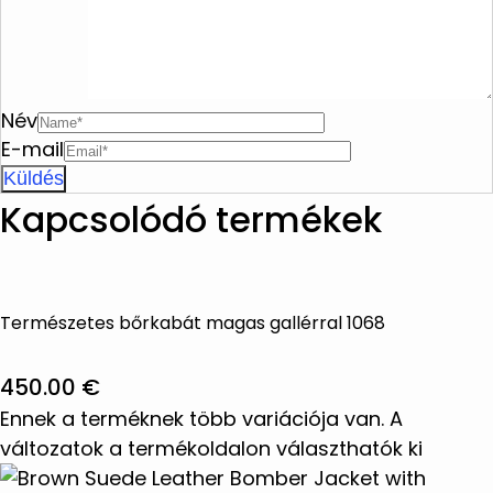
Név
E-mail
Kapcsolódó termékek
Természetes bőrkabát magas gallérral 1068
450.00
€
Ennek a terméknek több variációja van. A
változatok a termékoldalon választhatók ki