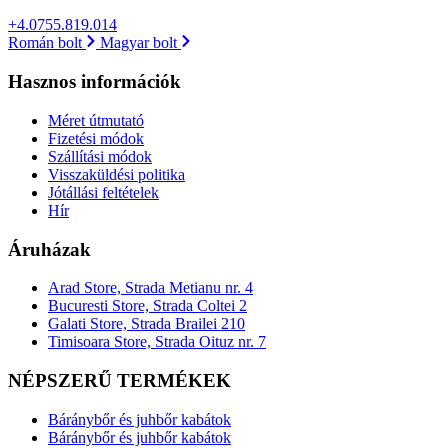
+4.0755.819.014
Román bolt
Magyar bolt
Hasznos információk
Méret útmutató
Fizetési módok
Szállítási módok
Visszaküldési politika
Jótállási feltételek
Hír
Áruházak
Arad Store, Strada Metianu nr. 4
Bucuresti Store, Strada Coltei 2
Galati Store, Strada Brailei 210
Timisoara Store, Strada Oituz nr. 7
NÉPSZERŰ TERMÉKEK
Báránybőr és juhbőr kabátok
Báránybőr és juhbőr kabátok