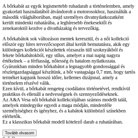
A bőrkabát az egyik legismertebb ruhadarab a történelemben, amely
gyakorlati használatából átvándorolt a motorosokhoz, használták a
második világháborúban, majd személyes divatnyilatkozatként
került mindenki ruhatárába, a leghíresebb énekesektől és
zenekaroktól kezdve a divatházakig és tervezőkig.
A bőrkabátok sok változáson mentek keresztül, és a női kollekció
először egy híres tervezőcsoport által került bemutatásra, akik egy
különleges kollekciót készítettek rózsaszín tüll szoknyákból és
fekete bőrkabátokból, egy stílus, amelyet a mai napig nagyra
értékelnek – a férfiasság, nőiesség és hatalom nyilatkozata.
Gyárunkban minden bőrkabátot a legnagyobb gondossággal és
részletgazdagsággal készítünk, a bőr vastagsága 0,7 mm, hogy tartós
terméket kapjunk hosszú időre, kellemes dizájnnal, amely a
történelem részévé válik.
Ezen kívül, a bőrkabát rengeteg csodálatos történetével, rendkívül
praktikus és ellenáll a nedvességnek és szennyeződéseknek.
Az A&A Vesa női bőrkabát kollekciójában számos modellt talál,
amelyek mindegyike egyedi a maga módján, mindenféle
személyiséghez és igényhez, és a kabátok különböző színekben
elérhetők.
Ez a klasszikus bőrkabát modell kötelező darab a ruhatárában.
Tovább olvasom