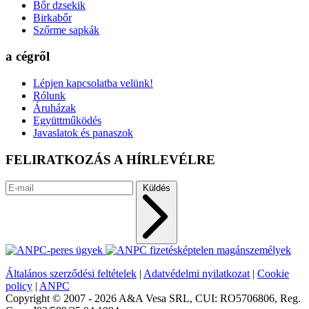
Bőr dzsekik
Birkabőr
Szőrme sapkák
a cégről
Lépjen kapcsolatba velünk!
Rólunk
Áruházak
Együttműködés
Javaslatok és panaszok
FELIRATKOZÁS A HÍRLEVÉLRE
Küldés
Általános szerződési feltételek
|
Adatvédelmi nyilatkozat
|
Cookie
policy
|
ANPC
Copyright © 2007 - 2026 A&A Vesa SRL, CUI: RO5706806, Reg.