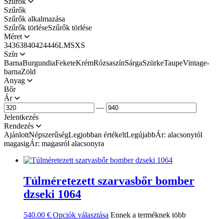
Szűrők
Szűrők
Szűrők alkalmazása
Szűrők törléseSzűrők törlése
Méret
34
36
38
40
42
44
46
L
M
S
XS
Szín
Barna
Burgundia
Fekete
Krém
Rózsaszín
Sárga
Szürke
Taupe
Vintage-
barna
Zöld
Anyag
Bőr
Ár
—
Jelentkezés
Rendezés
Ajánlott
Népszerűség
Legjobban értékelt
Legújabb
Ár: alacsonytól
magasig
Ár: magasról alacsonyra
Túlméretezett szarvasbőr bomber
dzseki 1064
540.00
€
Opciók választása
Ennek a terméknek több