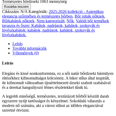
Természetes bőrdzseki 1063 mennyiség
Kosárba teszem
Cikkszám:
N/A
Kategóriák:
2025-2026 kollekció - Autentikus
elegancia szőrmében és természetes bőrben
,
Bőr ruhák nőknek
,
Bőrkabátok nőknek
,
Nem kategorizált
,
Nők
,
Valódi bőr termékek
tavaszra és őszre: Kabátok, nadrágok, kabátok, szoknyák és
lövészkabátok: kabátok, nadrágok, kabátok, szoknyák és
lövészkabátok.
Leírás
További információk
Vélemények (0)
Leírás
Elegáns és kissé nonkonformista, ez a női natúr bőrdzseki bármilyen
öltözékhez kifinomultságot kölcsönöz. A biker stílus által inspirált,
de kifinomult változatban újraértelmezett dzseki szabott szabásával
és a derekat hangsúlyozó fémes részletekkel tűnik ki.
A legjobb minőségű, természetes, textúrázott bőrből készült darab
egyszerre nyújt tartósságot és kényelmet. Sokoldalú választás a
modern nő számára, aki a városi stílust az időtlen eleganciával
szeretné ötvözni.