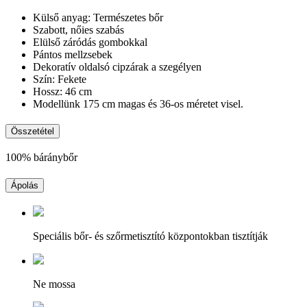
Külső anyag: Természetes bőr
Szabott, nőies szabás
Elülső záródás gombokkal
Pántos mellzsebek
Dekoratív oldalsó cipzárak a szegélyen
Szín: Fekete
Hossz: 46 cm
Modellünk 175 cm magas és 36-os méretet visel.
Összetétel
100% báránybőr
Ápolás
Speciális bőr- és szőrmetisztító központokban tisztítják
Ne mossa