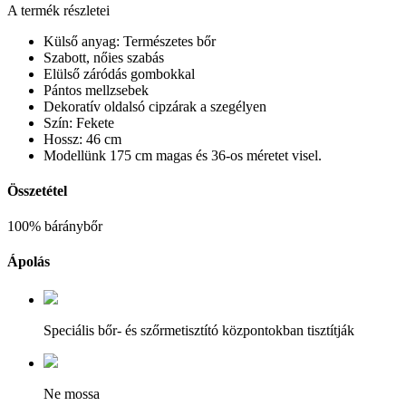
A termék részletei
Külső anyag: Természetes bőr
Szabott, nőies szabás
Elülső záródás gombokkal
Pántos mellzsebek
Dekoratív oldalsó cipzárak a szegélyen
Szín: Fekete
Hossz: 46 cm
Modellünk 175 cm magas és 36-os méretet visel.
Összetétel
100% báránybőr
Ápolás
Speciális bőr- és szőrmetisztító központokban tisztítják
Ne mossa