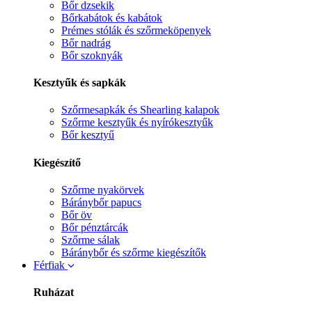
Bőr dzsekik
Bőrkabátok és kabátok
Prémes stólák és szőrmeköpenyek
Bőr nadrág
Bőr szoknyák
Kesztyűk és sapkák
Szőrmesapkák és Shearling kalapok
Szőrme kesztyűk és nyírókesztyűk
Bőr kesztyű
Kiegészítő
Szőrme nyakörvek
Báránybőr papucs
Bőr öv
Bőr pénztárcák
Szőrme sálak
Báránybőr és szőrme kiegészítők
Férfiak
Ruházat