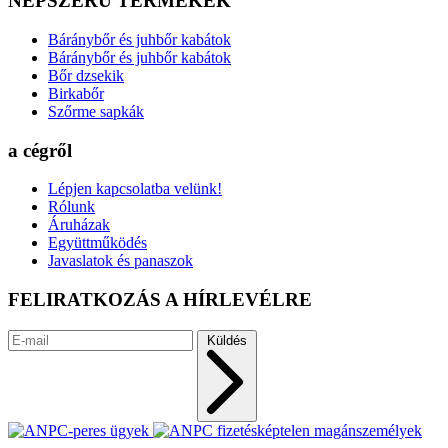
NÉPSZERŰ TERMÉKEK
Báránybőr és juhbőr kabátok
Báránybőr és juhbőr kabátok
Bőr dzsekik
Birkabőr
Szőrme sapkák
a cégről
Lépjen kapcsolatba velünk!
Rólunk
Áruházak
Együttműködés
Javaslatok és panaszok
FELIRATKOZÁS A HÍRLEVÉLRE
Küldés