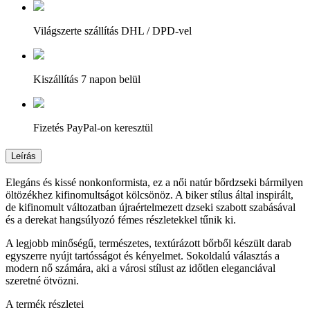
Világszerte szállítás DHL / DPD-vel
Kiszállítás 7 napon belül
Fizetés PayPal-on keresztül
Leírás
Elegáns és kissé nonkonformista, ez a női natúr bőrdzseki bármilyen
öltözékhez kifinomultságot kölcsönöz. A biker stílus által inspirált,
de kifinomult változatban újraértelmezett dzseki szabott szabásával
és a derekat hangsúlyozó fémes részletekkel tűnik ki.
A legjobb minőségű, természetes, textúrázott bőrből készült darab
egyszerre nyújt tartósságot és kényelmet. Sokoldalú választás a
modern nő számára, aki a városi stílust az időtlen eleganciával
szeretné ötvözni.
A termék részletei