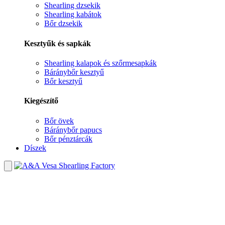
Shearling dzsekik
Shearling kabátok
Bőr dzsekik
Kesztyűk és sapkák
Shearling kalapok és szőrmesapkák
Báránybőr kesztyű
Bőr kesztyű
Kiegészítő
Bőr övek
Báránybőr papucs
Bőr pénztárcák
Díszek