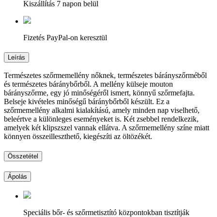
Kiszállítás 7 napon belül
Fizetés PayPal-on keresztül
Leírás
Természetes szőrmemellény nőknek, természetes bárányszőrméből
és természetes báránybőrből. A mellény külseje mouton
bárányszőrme, egy jó minőségéről ismert, könnyű szőrmefajta.
Belseje kivételes minőségű báránybőrből készült. Ez a
szőrmemellény alkalmi kialakítású, amely minden nap viselhető,
beleértve a különleges eseményeket is. Két zsebbel rendelkezik,
amelyek két klipszszel vannak ellátva. A szőrmemellény színe miatt
könnyen összeilleszthető, kiegészíti az öltözékét.
Összetétel
Ápolás
Speciális bőr- és szőrmetisztító központokban tisztítják