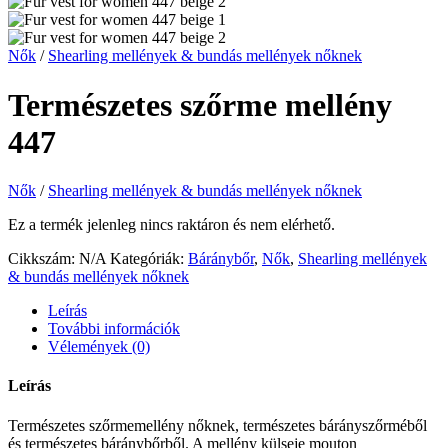
Nők
/
Shearling mellények & bundás mellények nőknek
Természetes szőrme mellény
447
Nők
/
Shearling mellények & bundás mellények nőknek
Ez a termék jelenleg nincs raktáron és nem elérhető.
Cikkszám:
N/A
Kategóriák:
Báránybőr
,
Nők
,
Shearling mellények
& bundás mellények nőknek
Leírás
További információk
Vélemények (0)
Leírás
Természetes szőrmemellény nőknek, természetes bárányszőrméből
és természetes báránybőrből. A mellény külseje mouton