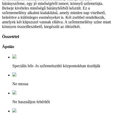
bárányszőrme, egy jó minőségéről ismert, könnyű szőrmefajta.
Belseje kivételes minőségű báránybőrből készült. Ez a
szőrmemellény alkalmi kialakítású, amely minden nap viselhető,
beleértve a különleges eseményeket is. Két zsebbel rendelkezik,
amelyek két klipszszel vannak ellátva. A szőrmemellény színe miatt
könnyen összeilleszthető, kiegészíti az öltözékét.
Összetétel
Ápolás
Speciális bőr- és szőrmetisztító központokban tisztítják
Ne mossa
Ne használjon fehérítőt