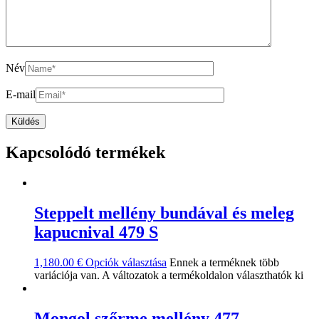
Név
E-mail
Kapcsolódó termékek
Steppelt mellény bundával és meleg
kapucnival 479 S
1,180.00
€
Opciók választása
Ennek a terméknek több
variációja van. A változatok a termékoldalon választhatók ki
Mongol szőrme mellény 477