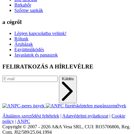
Birkabőr
Szőrme sapkák
a cégről
Lépjen kapcsolatba velünk!
Rólunk
Áruházak
Együttműködés
Javaslatok és panaszok
FELIRATKOZÁS A HÍRLEVÉLRE
Küldés
Általános szerződési feltételek
|
Adatvédelmi nyilatkozat
|
Cookie
policy
|
ANPC
Copyright © 2007 - 2026 A&A Vesa SRL, CUI: RO5706806, Reg.
Com. J02/589/25.04.1994