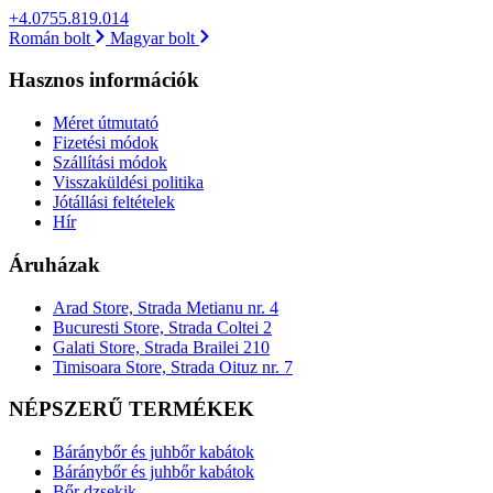
+4.0755.819.014
Román bolt
Magyar bolt
Hasznos információk
Méret útmutató
Fizetési módok
Szállítási módok
Visszaküldési politika
Jótállási feltételek
Hír
Áruházak
Arad Store, Strada Metianu nr. 4
Bucuresti Store, Strada Coltei 2
Galati Store, Strada Brailei 210
Timisoara Store, Strada Oituz nr. 7
NÉPSZERŰ TERMÉKEK
Báránybőr és juhbőr kabátok
Báránybőr és juhbőr kabátok
Bőr dzsekik