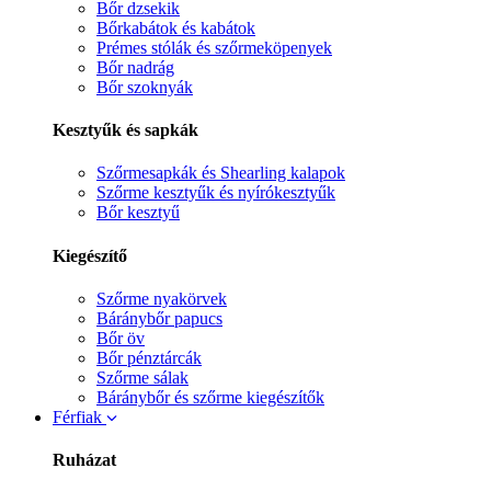
Bőr dzsekik
Bőrkabátok és kabátok
Prémes stólák és szőrmeköpenyek
Bőr nadrág
Bőr szoknyák
Kesztyűk és sapkák
Szőrmesapkák és Shearling kalapok
Szőrme kesztyűk és nyírókesztyűk
Bőr kesztyű
Kiegészítő
Szőrme nyakörvek
Báránybőr papucs
Bőr öv
Bőr pénztárcák
Szőrme sálak
Báránybőr és szőrme kiegészítők
Férfiak
Ruházat