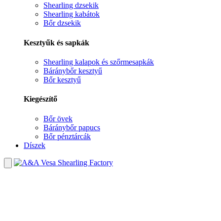
Shearling dzsekik
Shearling kabátok
Bőr dzsekik
Kesztyűk és sapkák
Shearling kalapok és szőrmesapkák
Báránybőr kesztyű
Bőr kesztyű
Kiegészítő
Bőr övek
Báránybőr papucs
Bőr pénztárcák
Díszek